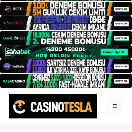
İçeriğe
atla
Menü