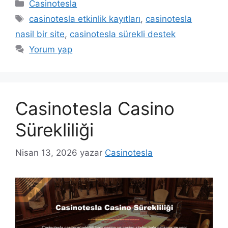
Kategoriler
Casinotesla
Etiketler
casinotesla etkinlik kayıtları
,
casinotesla
nasil bir site
,
casinotesla sürekli destek
Yorum yap
Casinotesla Casino
Sürekliliği
Nisan 13, 2026
yazar
Casinotesla