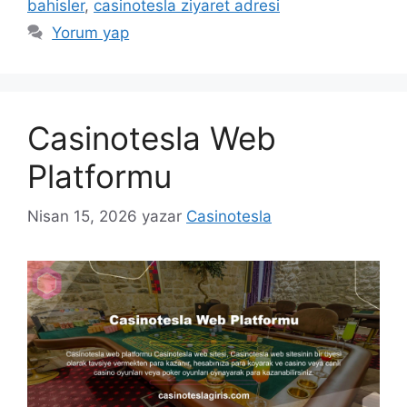
bahisler
,
casinotesla ziyaret adresi
Yorum yap
Casinotesla Web
Platformu
Nisan 15, 2026
yazar
Casinotesla