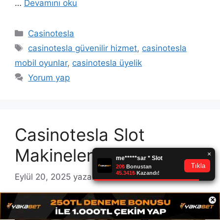
…
Devamını oku
Kategoriler
Casinotesla
Etiketler
casinotesla güvenilir hizmet
,
casinotesla
mobil oyunlar
,
casinotesla üyelik
Yorum yap
Casinotesla Slot
Makineleri
Eylül 20, 2025
yazar
Casinotesla
×