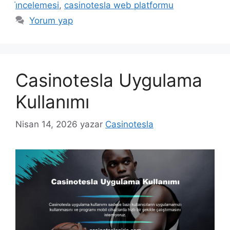
i̇ncelemesi
,
casinotesla web platformu
Yorum yap
Casinotesla Uygulama
Kullanımı
Nisan 14, 2026
yazar
Casinotesla