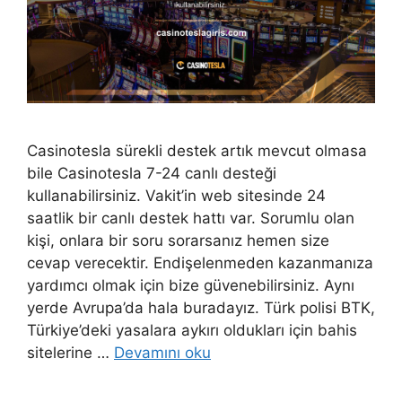
Casinotesla sürekli destek artık mevcut olmasa
bile Casinotesla 7-24 canlı desteği
kullanabilirsiniz. Vakit’in web sitesinde 24
saatlik bir canlı destek hattı var. Sorumlu olan
kişi, onlara bir soru sorarsanız hemen size
cevap verecektir. Endişelenmeden kazanmanıza
yardımcı olmak için bize güvenebilirsiniz. Aynı
yerde Avrupa’da hala buradayız. Türk polisi BTK,
Türkiye’deki yasalara aykırı oldukları için bahis
sitelerine …
Devamını oku