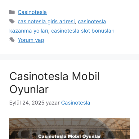
Kategoriler
Casinotesla
Etiketler
casinotesla giris adresi
,
casinotesla
kazanma yolları
,
casinotesla slot bonusları
Yorum yap
Casinotesla Mobil
Oyunlar
Eylül 24, 2025
yazar
Casinotesla