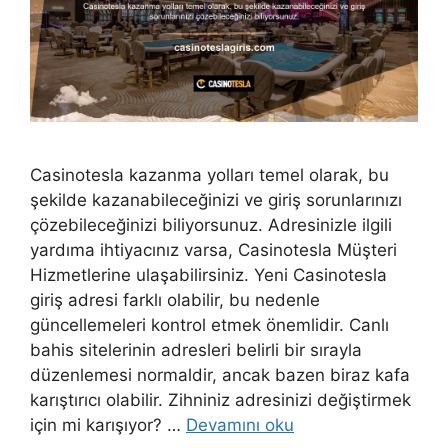
Casinotesla kazanma yolları temel olarak, bu
şekilde kazanabileceğinizi ve giriş sorunlarınızı
çözebileceğinizi biliyorsunuz. Adresinizle ilgili
yardıma ihtiyacınız varsa, Casinotesla Müşteri
Hizmetlerine ulaşabilirsiniz. Yeni Casinotesla
giriş adresi farklı olabilir, bu nedenle
güncellemeleri kontrol etmek önemlidir. Canlı
bahis sitelerinin adresleri belirli bir sırayla
düzenlemesi normaldir, ancak bazen biraz kafa
karıştırıcı olabilir. Zihniniz adresinizi değiştirmek
için mi karışıyor? …
Devamını oku