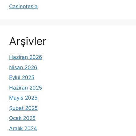
Casinotesla
Arşivler
Haziran 2026
Nisan 2026
Eylül 2025
Haziran 2025
Mayıs 2025
Şubat 2025
Ocak 2025
Aralık 2024