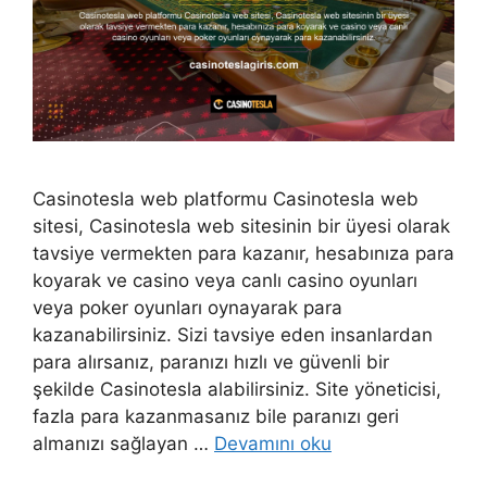
Casinotesla web platformu Casinotesla web
sitesi, Casinotesla web sitesinin bir üyesi olarak
tavsiye vermekten para kazanır, hesabınıza para
koyarak ve casino veya canlı casino oyunları
veya poker oyunları oynayarak para
kazanabilirsiniz. Sizi tavsiye eden insanlardan
para alırsanız, paranızı hızlı ve güvenli bir
şekilde Casinotesla alabilirsiniz. Site yöneticisi,
fazla para kazanmasanız bile paranızı geri
almanızı sağlayan …
Devamını oku