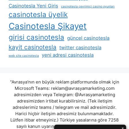
Casinotesla Yeni Giriş
casinotesla çevrimiçi casino oyunları
casinotesla üyelik
Casinotesla Şikayet
girisi casinotesla
güncel casinotesla
kayit casinotesla
twitter casinotesla
yeni adresi casinotesla
web site casinotesla
"Avrasya'nın en büyük reklam platformunda olmak için
Microsoft Teams:
reklam@avrasyamarketing.com
adresimizden veya Telegram: @Avrasyamarketing
adresimizden irtibat kurabilirsiniz. (Tek iletişim
adreslerimiz teams / telegram ve mail adresimizdir.
Harici hiçbir iletişim adresimiz bulunmamaktadır.
Lütfen itibar etmeyiniz.) Türkiye yasalarına göre 7258
sayılı kanun uyarınca yasa dışı bahis oynamanın