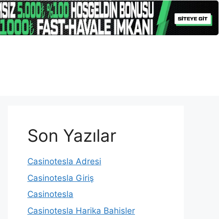
Son Yazılar
Casinotesla Adresi
Casinotesla Giriş
Casinotesla
Casinotesla Harika Bahisler