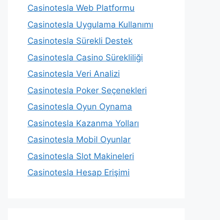
Casinotesla Web Platformu
Casinotesla Uygulama Kullanımı
Casinotesla Sürekli Destek
Casinotesla Casino Sürekliliği
Casinotesla Veri Analizi
Casinotesla Poker Seçenekleri
Casinotesla Oyun Oynama
Casinotesla Kazanma Yolları
Casinotesla Mobil Oyunlar
Casinotesla Slot Makineleri
Casinotesla Hesap Erişimi