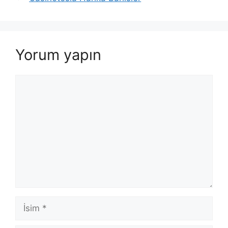
Yorum yapın
Yorum
İsim