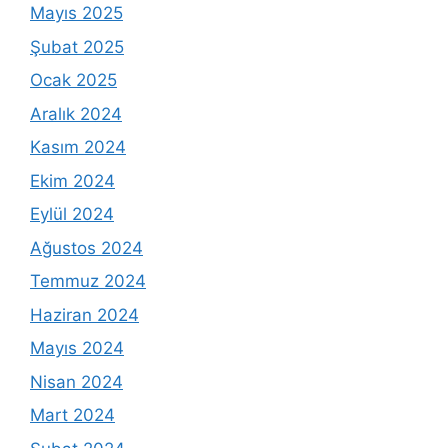
Mayıs 2025
Şubat 2025
Ocak 2025
Aralık 2024
Kasım 2024
Ekim 2024
Eylül 2024
Ağustos 2024
Temmuz 2024
Haziran 2024
Mayıs 2024
Nisan 2024
Mart 2024