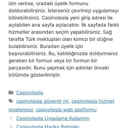
izin verirse, oradaki üyelik formunu
doldurabilirsiniz. İsterseniz çevrimiçi uygulamayı
bitirebilirsiniz. Casinotesla yeni giriş adresi ile
açılabilen ana sayfa açılacaktır. İlk sayfada farklı
hizmetler arasından seçim yapabilirsiniz. Sağ
tarafta Türk mektupları olan kırmızı bir düğme
bulabilirsiniz. Buradan üyelik için
başvurabilirsiniz. Bu, katıldığınızda doldurmanız
gereken bir formun veya bir formun bir
parçasıdır. Bunu yapmak için adımlar önceki
bölümde gösterilmiştir.
Kategoriler
Casinotesla
Etiketler
casinotesla güvenlir mi
,
casinotesla hizmet
i̇ncelemesi
,
casinotesla web platformu
Casinotesla Uygulama Kullanımı
Casinotesla Harika Bahisler