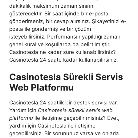
dakikalık maksimum zaman sınırını
gösterecektir. Bir saat içinde bir e-posta
gönderirseniz, bir cevap alırsınız. Şikayetinizi e-
posta ile göndermiş ve bir çözüm
isteyebilirsiniz. Performansın yapıldığı zaman
genel kural ve koşullarda da belirtilmiştir.
Casinotesla ne kadar süre kullanabilirsiniz?
Casinotesla 24 saate kadar kullanabilirsiniz.
Casinotesla Sürekli Servis
Web Platformu
Casinotesla 24 saatlik bir destek servisi var.
Yardım için
Casinotesla sürekli servis web
platformu
ile iletişime geçebilir misiniz? Evet,
yardım için Casinotesla ile iletişime
geçebilirsiniz. Bir sorununuz varsa ve onlarla