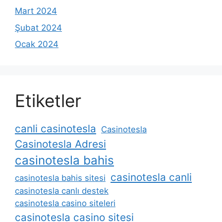
Mart 2024
Şubat 2024
Ocak 2024
Etiketler
canli casinotesla
Casinotesla
Casinotesla Adresi
casinotesla bahis
casinotesla canli
casinotesla bahis sitesi
casinotesla canlı destek
casinotesla casino siteleri
casinotesla casino sitesi