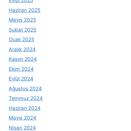
Eylül 2025
Haziran 2025
Mayıs 2025
Şubat 2025
Ocak 2025
Aralık 2024
Kasım 2024
Ekim 2024
Eylül 2024
Ağustos 2024
Temmuz 2024
Haziran 2024
Mayıs 2024
Nisan 2024