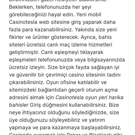
Beklerken, telefonunuzda her şeyi
görebileceğinizi hayal edin. Yeni mobil
Casinotesla web sitesine giriş yaparak daha
fazla para kazanabilirsiniz. Yakında size yeni
fikirler ve ürünler gösterecek. Ayrıca, bahis
siteleri ücretsiz canlı maç izleme hizmetleri
geliştirmiştir. Canlı eşleşmeyi tıklayarak
eşleşmeleri telefonunuzda veya bilgisayarınızda
ücretsiz izleyin. Size birçok fayda sağlayan iyi
ve güvenilir bir çevrimiçi casino sitesinin tadını
çıkarabilirsiniz. Oyun ofisine katılabilir ve
sitemizdeki bağlantıdan geçerli oturum açma
adresini almak için
Casinotesla oyun yeri harika
bahisler
Giriş düğmesini kullanabilirsiniz. Bize
neye ihtiyacınız olduğunu söylediğinizde, size
üye olduğunuzu söyleyebiliriz ve yatırım
yapmaya ve para kazanmaya başlayabilirsiniz.
Casinoda oynamak için Poker ve Blackjack gibi