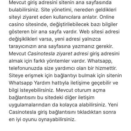
Mevcut giriş adresini sitenin ana sayfasında
bulabilirsiniz. Site yönetimi, nereden geldikleri
siteyi ziyaret eden kullanıcılara anlatır. Online
casino sitesinde, değiştirilebilecek bazı bilgiler
gösteren bir ana sayfa vardır. Web sitesi adresi
değişiklikleri varsa, yeni adresi yalnızca
tarayıcınızın ana sayfasına yazmanız gerekir.
Mevcut
Casinotesla ziyaret adresi
giriş adresini
almak için farklı yöntemler vardır. Whatsapp,
telefonunuzda size yardımcı olan bir hizmettir.
Siteye erişmek için bağlantıyı bulmak için sitenin
Whatsapp Yardım hattıyla iletişime geçebilir ve
bilgi isteyebilirsiniz. Mevcut oturum açma
bağlantısını bu sitedeki diğer iletişim
uygulamalarından da kolayca alabilirsiniz. Yeni
Casinotesla giriş bağlantısını tıkladıktan sonra
en iyi oyunu oynayabilirsiniz.