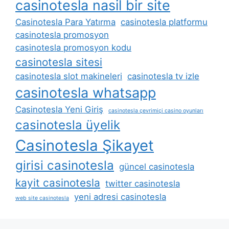
casinotesla nasil bir site
Casinotesla Para Yatırma
casinotesla platformu
casinotesla promosyon
casinotesla promosyon kodu
casinotesla sitesi
casinotesla slot makineleri
casinotesla tv izle
casinotesla whatsapp
Casinotesla Yeni Giriş
casinotesla çevrimiçi casino oyunları
casinotesla üyelik
Casinotesla Şikayet
girisi casinotesla
güncel casinotesla
kayit casinotesla
twitter casinotesla
yeni adresi casinotesla
web site casinotesla