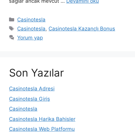
sağlar ancak mevcut …
Devamını oku
Kategoriler
Casinotesla
Etiketler
Casinotesla
,
Casinotesla Kazançlı Bonus
Yorum yap
Son Yazılar
Casinotesla Adresi
Casinotesla Giriş
Casinotesla
Casinotesla Harika Bahisler
Casinotesla Web Platformu