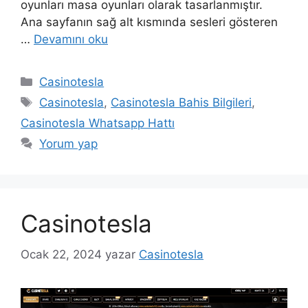
oyunları masa oyunları olarak tasarlanmıştır.
Ana sayfanın sağ alt kısmında sesleri gösteren
…
Devamını oku
Kategoriler
Casinotesla
Etiketler
Casinotesla
,
Casinotesla Bahis Bilgileri
,
Casinotesla Whatsapp Hattı
Yorum yap
Casinotesla
Ocak 22, 2024
yazar
Casinotesla