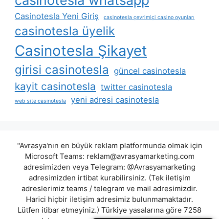
casinotesla whatsapp
Casinotesla Yeni Giriş
casinotesla çevrimiçi casino oyunları
casinotesla üyelik
Casinotesla Şikayet
girisi casinotesla
güncel casinotesla
kayit casinotesla
twitter casinotesla
yeni adresi casinotesla
web site casinotesla
"Avrasya'nın en büyük reklam platformunda olmak için
Microsoft Teams:
reklam@avrasyamarketing.com
adresimizden veya Telegram: @Avrasyamarketing
adresimizden irtibat kurabilirsiniz. (Tek iletişim
adreslerimiz teams / telegram ve mail adresimizdir.
Harici hiçbir iletişim adresimiz bulunmamaktadır.
Lütfen itibar etmeyiniz.) Türkiye yasalarına göre 7258