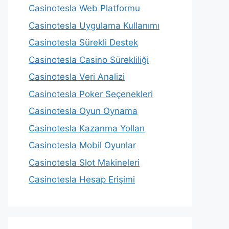
Casinotesla Web Platformu
Casinotesla Uygulama Kullanımı
Casinotesla Sürekli Destek
Casinotesla Casino Sürekliliği
Casinotesla Veri Analizi
Casinotesla Poker Seçenekleri
Casinotesla Oyun Oynama
Casinotesla Kazanma Yolları
Casinotesla Mobil Oyunlar
Casinotesla Slot Makineleri
Casinotesla Hesap Erişimi