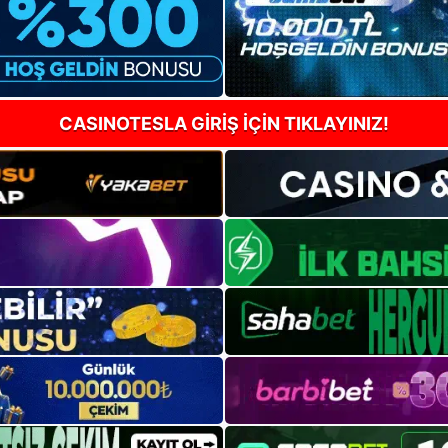
CASINOTESLA GİRİŞ İÇİN TIKLAYINIZ!