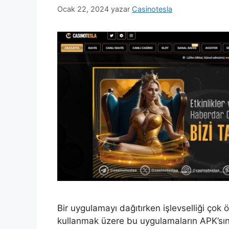
Ocak 22, 2024
yazar
Casinotesla
Bir uygulamayı dağıtırken işlevselliği çok
kullanmak üzere bu uygulamaların APK’sını