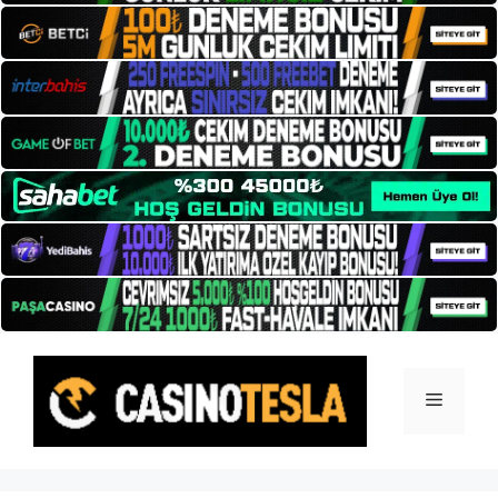
İçeriğe
atla
Menü