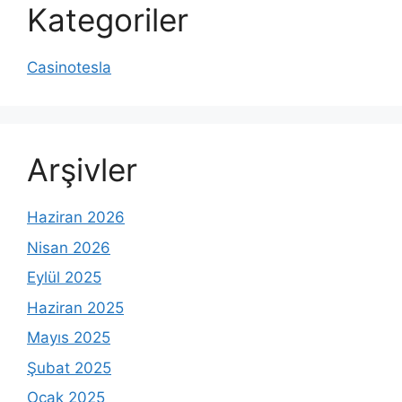
Kategoriler
Casinotesla
Arşivler
Haziran 2026
Nisan 2026
Eylül 2025
Haziran 2025
Mayıs 2025
Şubat 2025
Ocak 2025