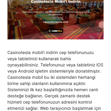
Casinotesla mobil’i indirin cep telefonunuzu
veya tabletinizi kullanarak bahis
oynayabilirsiniz. Telefonunuz veya tabletiniz IOS
veya Android işletim sistemleriyle donatılmıştır.
Casinotesla mobil bu iki sistemden herhangi
birine sahip olanların kullanımına açıktır.
Sisteminizi ilk kez başlattığınızda hemen canlı
desteğe bağlanın. Gerçek zamanlı destek
hizmeti cep telefonunuzun adresini kontrol
etmenizi sağlar. Web tarayıcınızı başlatmak için