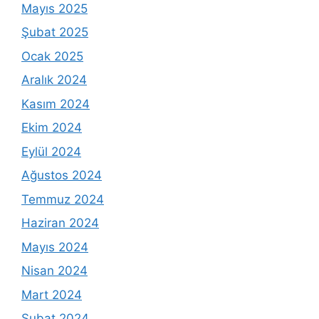
Mayıs 2025
Şubat 2025
Ocak 2025
Aralık 2024
Kasım 2024
Ekim 2024
Eylül 2024
Ağustos 2024
Temmuz 2024
Haziran 2024
Mayıs 2024
Nisan 2024
Mart 2024
Şubat 2024