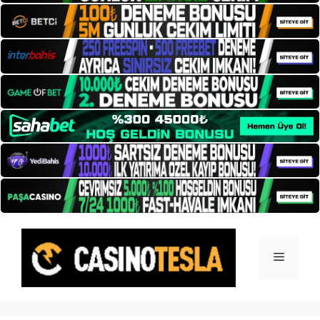
İçeriğe
atla
Menü