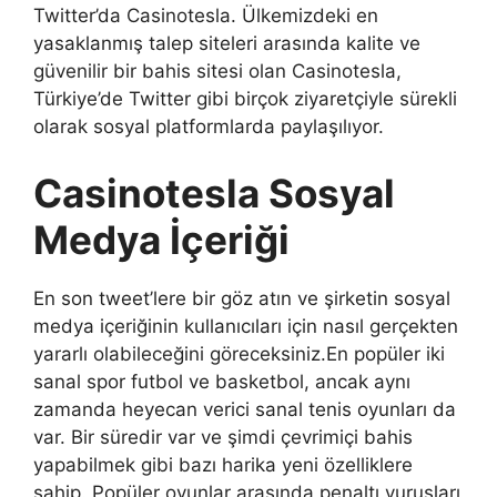
Twitter’da Casinotesla. Ülkemizdeki en
yasaklanmış talep siteleri arasında kalite ve
güvenilir bir bahis sitesi olan Casinotesla,
Türkiye’de Twitter gibi birçok ziyaretçiyle sürekli
olarak sosyal platformlarda paylaşılıyor.
Casinotesla Sosyal
Medya İçeriği
En son tweet’lere bir göz atın ve şirketin sosyal
medya içeriğinin kullanıcıları için nasıl gerçekten
yararlı olabileceğini göreceksiniz.En popüler iki
sanal spor futbol ve basketbol, ancak aynı
zamanda heyecan verici sanal tenis oyunları da
var. Bir süredir var ve şimdi çevrimiçi bahis
yapabilmek gibi bazı harika yeni özelliklere
sahip. Popüler oyunlar arasında penaltı vuruşları