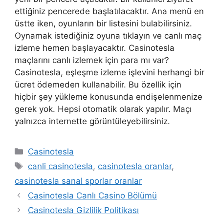
ettiğiniz pencerede başlatılacaktır. Ana menü en
üstte iken, oyunların bir listesini bulabilirsiniz.
Oynamak istediğiniz oyuna tıklayın ve canlı maç
izleme hemen başlayacaktır. Casinotesla
maçlarını canlı izlemek için para mı var?
Casinotesla, eşleşme izleme işlevini herhangi bir
ücret ödemeden kullanabilir. Bu özellik için
hiçbir şey yükleme konusunda endişelenmenize
gerek yok. Hepsi otomatik olarak yapılır. Maçı
yalnızca internette görüntüleyebilirsiniz.
Kategoriler
Casinotesla
Etiketler
canli casinotesla
,
casinotesla oranlar
,
casinotesla sanal sporlar oranlar
Casinotesla Canlı Casino Bölümü
Casinotesla Gizlilik Politikası