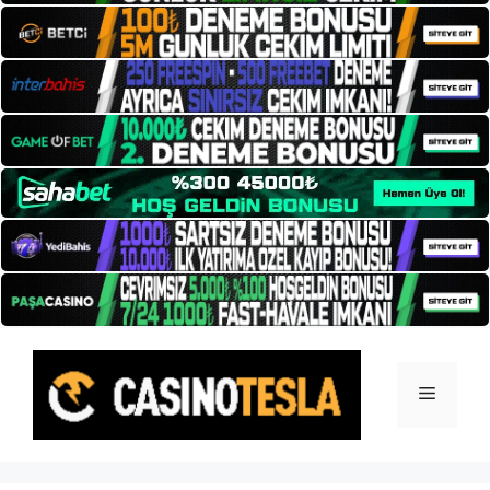
İçeriğe
atla
Menü