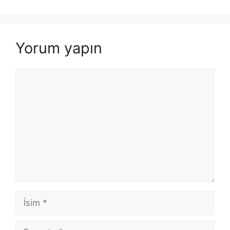
Yorum yapın
Yorum
İsim
E-