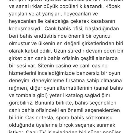
ve sanal ırklar büyük popülerlik kazandı. Köpek
yarışları ve at yarışları, heyecanları ve
heyecanları ile kalabalığa çekerek kasabanın
konuşmasıydı. Canlı bahis ofisi, başladığından
beri bahis endüstrisinde önemli bir oyuncu
olmuştur ve ülkenin en değerli şirketlerinden biri
olarak kabul edilir. Uzun süredir devam eden bir
şirket olan canlı bahis ofisinin çeşitli alanlarda
bir sesi var. Sitenin casino ve canlı casino
hizmetlerini incelediğimizde benzersiz bir oyun
deneyimi deneyimleme fırsatına sahip olmasına
rağmen, diğer oyun alternatiflerinin (sanal bahis
ve tombala gibi) yeterli katalog sağladığını
görebiliriz. Bununla birlikte, bahis seçenekleri
canlı bahis ofisindeki en önemli seçeneklerden
biridir. Casinotesla, spora bahis söz konusu
olduğunda üyelerine birçok seçenek sunmak
istiyor. Canlı TV işlevlerinden biri süper popüler