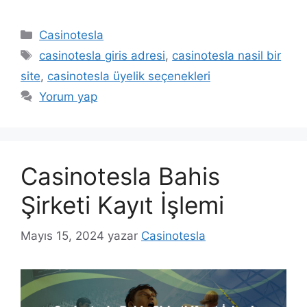
Kategoriler
Casinotesla
Etiketler
casinotesla giris adresi
,
casinotesla nasil bir
site
,
casinotesla üyelik seçenekleri
Yorum yap
Casinotesla Bahis
Şirketi Kayıt İşlemi
Mayıs 15, 2024
yazar
Casinotesla