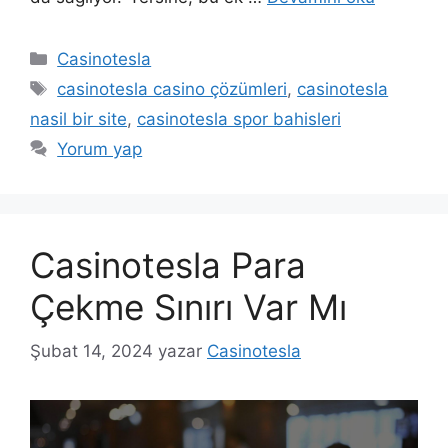
Kategoriler
Casinotesla
Etiketler
casinotesla casino çözümleri
,
casinotesla
nasil bir site
,
casinotesla spor bahisleri
Yorum yap
Casinotesla Para
Çekme Sınırı Var Mı
Şubat 14, 2024
yazar
Casinotesla