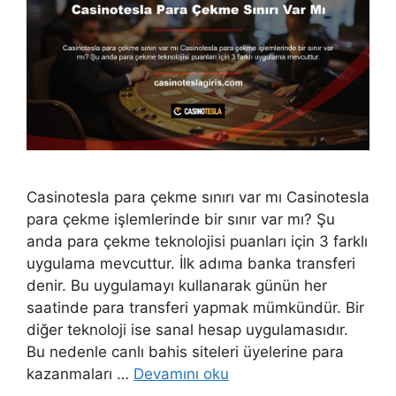
Casinotesla para çekme sınırı var mı Casinotesla
para çekme işlemlerinde bir sınır var mı? Şu
anda para çekme teknolojisi puanları için 3 farklı
uygulama mevcuttur. İlk adıma banka transferi
denir. Bu uygulamayı kullanarak günün her
saatinde para transferi yapmak mümkündür. Bir
diğer teknoloji ise sanal hesap uygulamasıdır.
Bu nedenle canlı bahis siteleri üyelerine para
kazanmaları …
Devamını oku