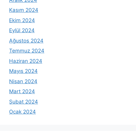
Kasım 2024
Ekim 2024
Eylül 2024
Ağustos 2024
Temmuz 2024
Haziran 2024
Mayıs 2024
Nisan 2024
Mart 2024
Şubat 2024
Ocak 2024