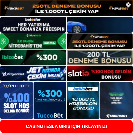
×
CASINOTESLA GİRİŞ İÇİN TIKLAYINIZ!