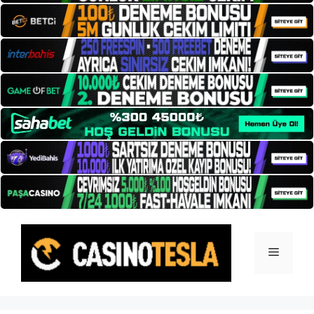
İçeriğe
atla
Menü