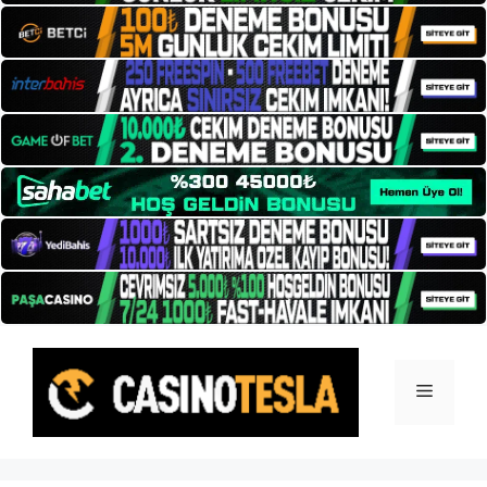
İçeriğe
atla
Menü