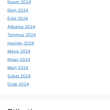
Kasım 2024
Ekim 2024
Eylül 2024
Ağustos 2024
Temmuz 2024
Haziran 2024
Mayıs 2024
Nisan 2024
Mart 2024
Şubat 2024
Ocak 2024