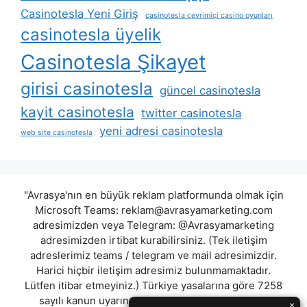
Casinotesla Yeni Giriş
casinotesla çevrimiçi casino oyunları
casinotesla üyelik
Casinotesla Şikayet
girisi casinotesla
güncel casinotesla
kayit casinotesla
twitter casinotesla
yeni adresi casinotesla
web site casinotesla
"Avrasya'nın en büyük reklam platformunda olmak için
Microsoft Teams:
reklam@avrasyamarketing.com
adresimizden veya Telegram: @Avrasyamarketing
adresimizden irtibat kurabilirsiniz. (Tek iletişim
adreslerimiz teams / telegram ve mail adresimizdir.
Harici hiçbir iletişim adresimiz bulunmamaktadır.
Lütfen itibar etmeyiniz.) Türkiye yasalarına göre 7258
sayılı kanun uyarınca yasa dışı bahis oynamanın