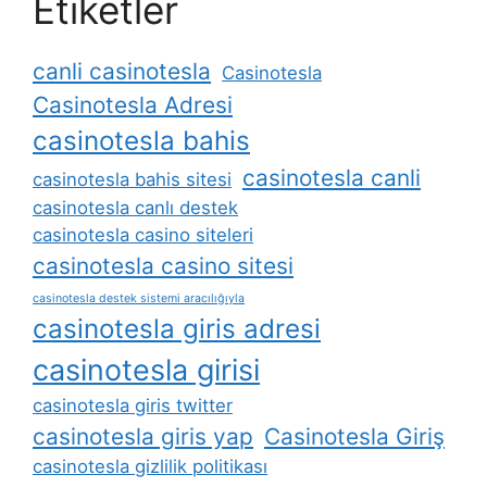
Etiketler
canli casinotesla
Casinotesla
Casinotesla Adresi
casinotesla bahis
casinotesla canli
casinotesla bahis sitesi
casinotesla canlı destek
casinotesla casino siteleri
casinotesla casino sitesi
casinotesla destek sistemi aracılığıyla
casinotesla giris adresi
casinotesla girisi
casinotesla giris twitter
casinotesla giris yap
Casinotesla Giriş
casinotesla gizlilik politikası