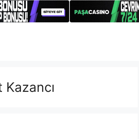
t Kazancı