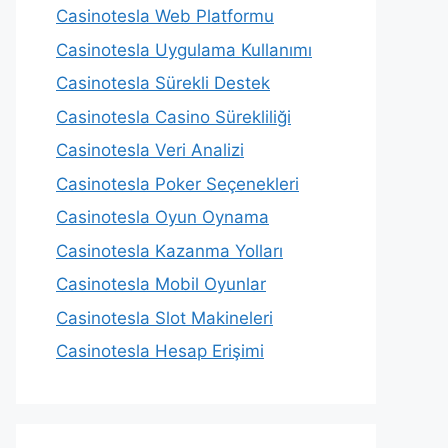
Casinotesla Web Platformu
Casinotesla Uygulama Kullanımı
Casinotesla Sürekli Destek
Casinotesla Casino Sürekliliği
Casinotesla Veri Analizi
Casinotesla Poker Seçenekleri
Casinotesla Oyun Oynama
Casinotesla Kazanma Yolları
Casinotesla Mobil Oyunlar
Casinotesla Slot Makineleri
Casinotesla Hesap Erişimi