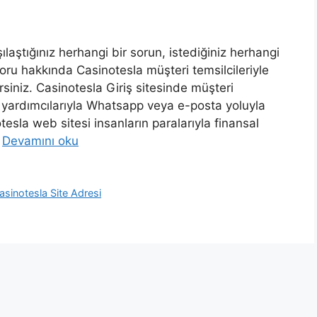
ılaştığınız herhangi bir sorun, istediğiniz herhangi
soru hakkında Casinotesla müşteri temsilcileriyle
siniz. Casinotesla Giriş sitesinde müşteri
ri yardımcılarıyla Whatsapp veya e-posta yoluyla
esla web sitesi insanların paralarıyla finansal
…
Devamını oku
asinotesla Site Adresi