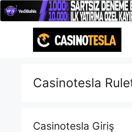
İçeriğe
atla
Casinotesla Rule
Casinotesla Giriş