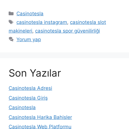
Kategoriler
Casinotesla
Etiketler
casinotesla instagram
,
casinotesla slot
makineleri
,
casinotesla spor güvenilirliği
Yorum yap
Son Yazılar
Casinotesla Adresi
Casinotesla Giriş
Casinotesla
Casinotesla Harika Bahisler
Casinotesla Web Platformu