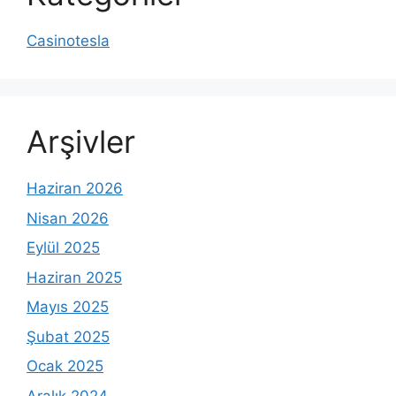
Casinotesla
Arşivler
Haziran 2026
Nisan 2026
Eylül 2025
Haziran 2025
Mayıs 2025
Şubat 2025
Ocak 2025
Aralık 2024