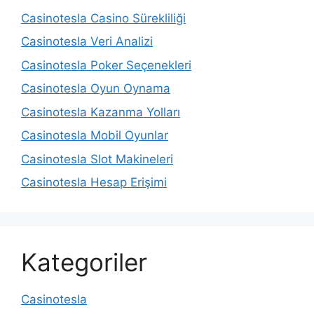
Casinotesla Casino Sürekliliği
Casinotesla Veri Analizi
Casinotesla Poker Seçenekleri
Casinotesla Oyun Oynama
Casinotesla Kazanma Yolları
Casinotesla Mobil Oyunlar
Casinotesla Slot Makineleri
Casinotesla Hesap Erişimi
Kategoriler
Casinotesla