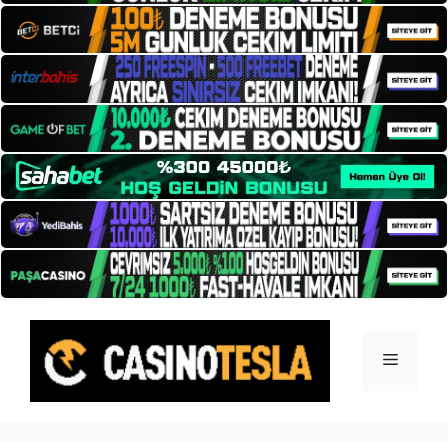
İçeriğe
atla
Menü