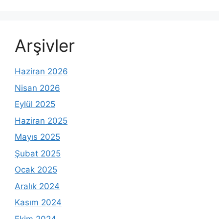
Arşivler
Haziran 2026
Nisan 2026
Eylül 2025
Haziran 2025
Mayıs 2025
Şubat 2025
Ocak 2025
Aralık 2024
Kasım 2024
Ekim 2024