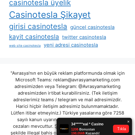
casinotesla üyelik
Casinotesla Şikayet
girisi casinotesla
güncel casinotesla
kayit casinotesla
twitter casinotesla
yeni adresi casinotesla
web site casinotesla
"Avrasya'nın en büyük reklam platformunda olmak için
Microsoft Teams:
reklam@avrasyamarketing.com
adresimizden veya Telegram: @Avrasyamarketing
adresimizden irtibat kurabilirsiniz. (Tek iletişim
adreslerimiz teams / telegram ve mail adresimizdir.
Harici hiçbir iletişim adresimiz bulunmamaktadır.
Lütfen itibar etmeyiniz.) Türkiye yasalarına göre 7258
sayılı kanun uyarınca yasa dışı bahis oynamanın
cezaları mevcuttur. Şu an bulunduğunuz site hiç bir
şekilde illegal bahis oyunları oynatmıyor ve oynamaya