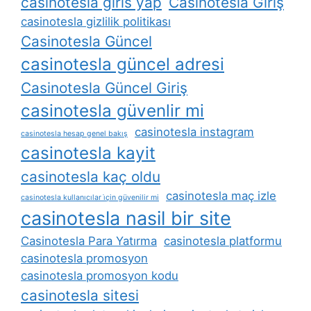
casinotesla giris yap
Casinotesla Giriş
casinotesla gizlilik politikası
Casinotesla Güncel
casinotesla güncel adresi
Casinotesla Güncel Giriş
casinotesla güvenlir mi
casinotesla instagram
casinotesla hesap genel bakış
casinotesla kayit
casinotesla kaç oldu
casinotesla maç izle
casinotesla kullanıcılar i̇çin güvenilir mi
casinotesla nasil bir site
Casinotesla Para Yatırma
casinotesla platformu
casinotesla promosyon
casinotesla promosyon kodu
casinotesla sitesi