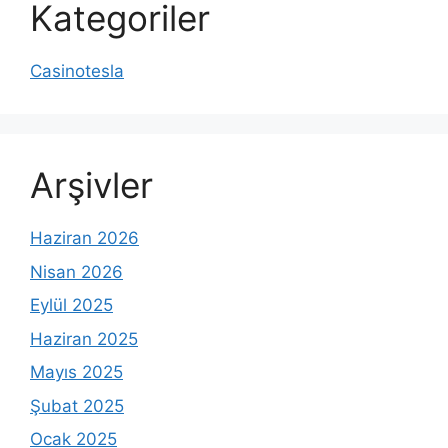
Kategoriler
Casinotesla
Arşivler
Haziran 2026
Nisan 2026
Eylül 2025
Haziran 2025
Mayıs 2025
Şubat 2025
Ocak 2025