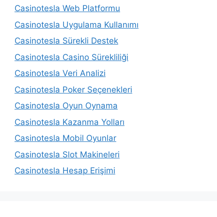
Casinotesla Web Platformu
Casinotesla Uygulama Kullanımı
Casinotesla Sürekli Destek
Casinotesla Casino Sürekliliği
Casinotesla Veri Analizi
Casinotesla Poker Seçenekleri
Casinotesla Oyun Oynama
Casinotesla Kazanma Yolları
Casinotesla Mobil Oyunlar
Casinotesla Slot Makineleri
Casinotesla Hesap Erişimi