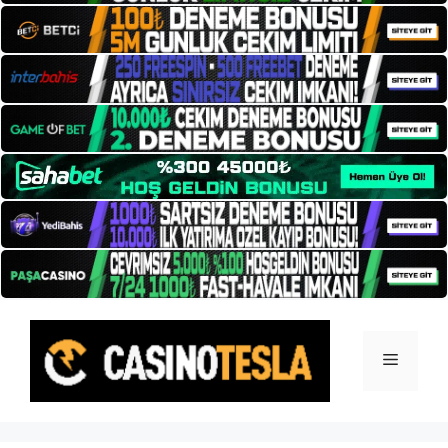
İçeriğe
atla
Menü