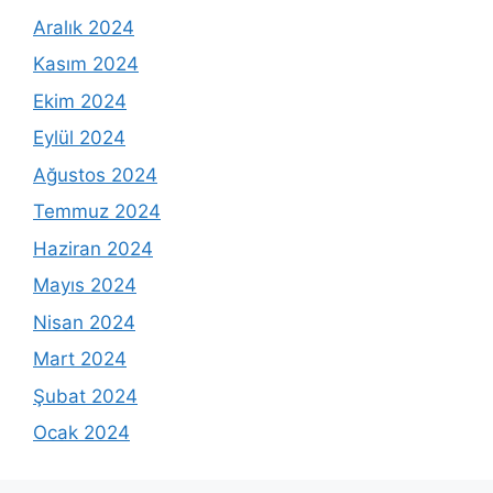
Aralık 2024
Kasım 2024
Ekim 2024
Eylül 2024
Ağustos 2024
Temmuz 2024
Haziran 2024
Mayıs 2024
Nisan 2024
Mart 2024
Şubat 2024
Ocak 2024