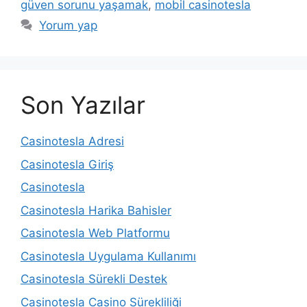
güven sorunu yaşamak
,
mobil casinotesla
Yorum yap
Son Yazılar
Casinotesla Adresi
Casinotesla Giriş
Casinotesla
Casinotesla Harika Bahisler
Casinotesla Web Platformu
Casinotesla Uygulama Kullanımı
Casinotesla Sürekli Destek
Casinotesla Casino Sürekliliği