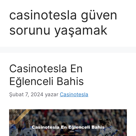
casinotesla güven
sorunu yaşamak
Casinotesla En
Eğlenceli Bahis
Şubat 7, 2024
yazar
Casinotesla