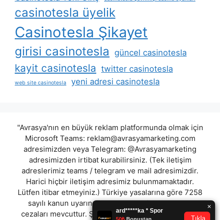
casinotesla üyelik
Casinotesla Şikayet
girisi casinotesla
güncel casinotesla
kayit casinotesla
twitter casinotesla
yeni adresi casinotesla
web site casinotesla
"Avrasya'nın en büyük reklam platformunda olmak için
Microsoft Teams:
reklam@avrasyamarketing.com
adresimizden veya Telegram: @Avrasyamarketing
adresimizden irtibat kurabilirsiniz. (Tek iletişim
adreslerimiz teams / telegram ve mail adresimizdir.
Harici hiçbir iletişim adresimiz bulunmamaktadır.
Lütfen itibar etmeyiniz.) Türkiye yasalarına göre 7258
sayılı kanun uyarınca yasa dışı bahis oynamanın
cezaları mevcuttur. Şu an bulunduğunuz site hiç bir