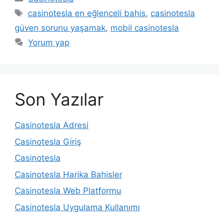
Etiketler
casinotesla en eğlenceli bahis
,
casinotesla
güven sorunu yaşamak
,
mobil casinotesla
Yorum yap
Son Yazılar
Casinotesla Adresi
Casinotesla Giriş
Casinotesla
Casinotesla Harika Bahisler
Casinotesla Web Platformu
Casinotesla Uygulama Kullanımı