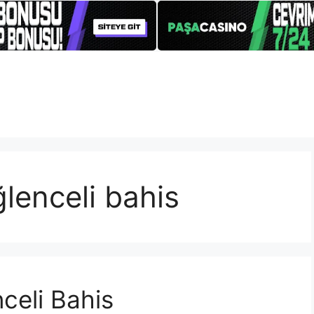
lenceli bahis
celi Bahis