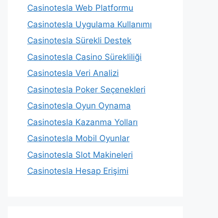
Casinotesla Web Platformu
Casinotesla Uygulama Kullanımı
Casinotesla Sürekli Destek
Casinotesla Casino Sürekliliği
Casinotesla Veri Analizi
Casinotesla Poker Seçenekleri
Casinotesla Oyun Oynama
Casinotesla Kazanma Yolları
Casinotesla Mobil Oyunlar
Casinotesla Slot Makineleri
Casinotesla Hesap Erişimi