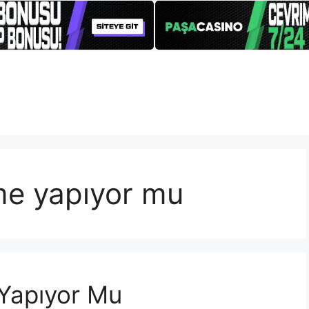
me yapıyor mu
Yapıyor Mu