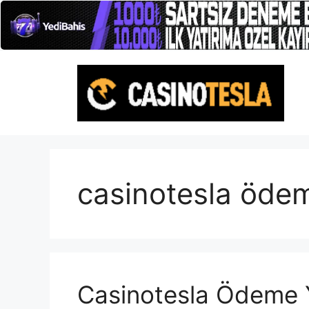
İçeriğe
atla
casinotesla öde
Casinotesla Ödeme 