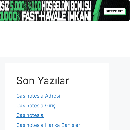
Son Yazılar
Casinotesla Adresi
Casinotesla Giriş
Casinotesla
Casinotesla Harika Bahisler