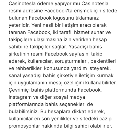
Casinotesla ödeme yapıyor mu Casinotesla
resmi adresine Facebook’ta erişmek için sitede
bulunan Facebook logosunu tıklamanız
yeterlidir. Yeni nesil bir iletişim aracı olarak
tanınan Facebook, iki taraflı hizmet sunar ve
takipçilere ulaşılmasına izin verirken hesap
sahibine takipçiler sağlar. Yasadışı bahis
şirketinin resmi Facebook sayfasını takip
ederek, kullanıcılar, soruşturmaları, beklentileri
ve rehberlikleri konusunda yardım isteyerek,
sanal yasadışı bahis şirketiyle iletişim kurmak
için uygulamanın mesaj özelliğini kullanabilirler.
Çevrimiçi bahis platformunda Facebook,
Instagram ve diğer sosyal medya
platformlarında bahis seçenekleri de
bulabilirsiniz. Bu hesaplara dikkat ederek,
kullanıcılar en son yenilikler ve sitedeki cazip
promosyonlar hakkında bilgi sahibi olabilirler.