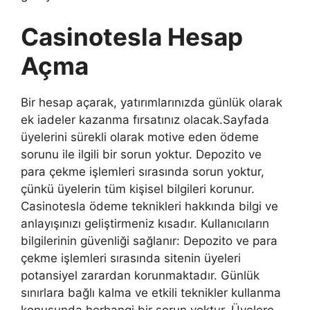
Casinotesla Hesap
Açma
Bir hesap açarak, yatırımlarınızda günlük olarak
ek iadeler kazanma fırsatınız olacak.Sayfada
üyelerini sürekli olarak motive eden ödeme
sorunu ile ilgili bir sorun yoktur. Depozito ve
para çekme işlemleri sırasında sorun yoktur,
çünkü üyelerin tüm kişisel bilgileri korunur.
Casinotesla ödeme teknikleri hakkında bilgi ve
anlayışınızı geliştirmeniz kısadır. Kullanıcıların
bilgilerinin güvenliği sağlanır: Depozito ve para
çekme işlemleri sırasında sitenin üyeleri
potansiyel zarardan korunmaktadır. Günlük
sınırlara bağlı kalma ve etkili teknikler kullanma
konusunda herhangi bir sorun yoktur. Üyelere