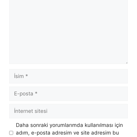
İsim
E-
posta
İnternet
sitesi
Daha sonraki yorumlarımda kullanılması için
adım, e-posta adresim ve site adresim bu