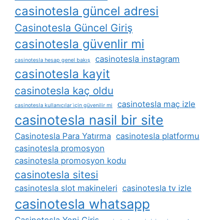
casinotesla güncel adresi
Casinotesla Güncel Giriş
casinotesla güvenlir mi
casinotesla instagram
casinotesla hesap genel bakış
casinotesla kayit
casinotesla kaç oldu
casinotesla maç izle
casinotesla kullanıcılar i̇çin güvenilir mi
casinotesla nasil bir site
Casinotesla Para Yatırma
casinotesla platformu
casinotesla promosyon
casinotesla promosyon kodu
casinotesla sitesi
casinotesla slot makineleri
casinotesla tv izle
casinotesla whatsapp
Casinotesla Yeni Giriş