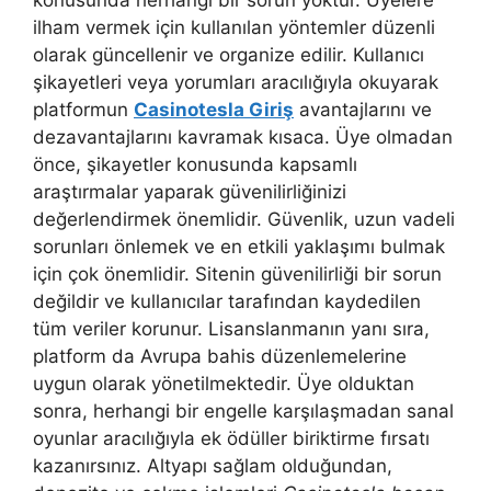
ilham vermek için kullanılan yöntemler düzenli
olarak güncellenir ve organize edilir. Kullanıcı
şikayetleri veya yorumları aracılığıyla okuyarak
platformun
Casinotesla Giriş
avantajlarını ve
dezavantajlarını kavramak kısaca. Üye olmadan
önce, şikayetler konusunda kapsamlı
araştırmalar yaparak güvenilirliğinizi
değerlendirmek önemlidir. Güvenlik, uzun vadeli
sorunları önlemek ve en etkili yaklaşımı bulmak
için çok önemlidir. Sitenin güvenilirliği bir sorun
değildir ve kullanıcılar tarafından kaydedilen
tüm veriler korunur. Lisanslanmanın yanı sıra,
platform da Avrupa bahis düzenlemelerine
uygun olarak yönetilmektedir. Üye olduktan
sonra, herhangi bir engelle karşılaşmadan sanal
oyunlar aracılığıyla ek ödüller biriktirme fırsatı
kazanırsınız. Altyapı sağlam olduğundan,