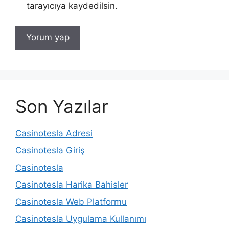
tarayıcıya kaydedilsin.
Son Yazılar
Casinotesla Adresi
Casinotesla Giriş
Casinotesla
Casinotesla Harika Bahisler
Casinotesla Web Platformu
Casinotesla Uygulama Kullanımı