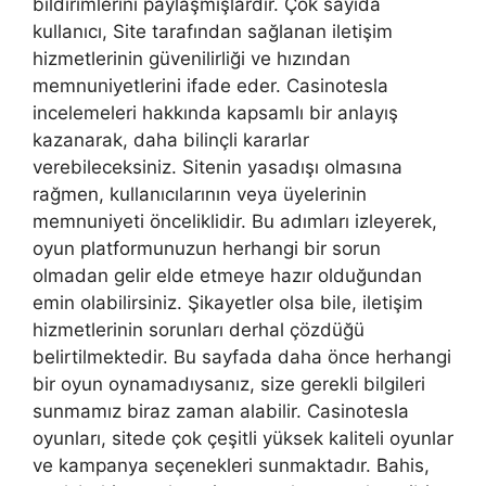
bildirimlerini paylaşmışlardır. Çok sayıda
kullanıcı, Site tarafından sağlanan iletişim
hizmetlerinin güvenilirliği ve hızından
memnuniyetlerini ifade eder. Casinotesla
incelemeleri hakkında kapsamlı bir anlayış
kazanarak, daha bilinçli kararlar
verebileceksiniz. Sitenin yasadışı olmasına
rağmen, kullanıcılarının veya üyelerinin
memnuniyeti önceliklidir. Bu adımları izleyerek,
oyun platformunuzun herhangi bir sorun
olmadan gelir elde etmeye hazır olduğundan
emin olabilirsiniz. Şikayetler olsa bile, iletişim
hizmetlerinin sorunları derhal çözdüğü
belirtilmektedir. Bu sayfada daha önce herhangi
bir oyun oynamadıysanız, size gerekli bilgileri
sunmamız biraz zaman alabilir. Casinotesla
oyunları, sitede çok çeşitli yüksek kaliteli oyunlar
ve kampanya seçenekleri sunmaktadır. Bahis,