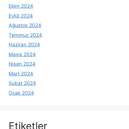
Ekim 2024
Eylül 2024
Ağustos 2024
Temmuz 2024
Haziran 2024
Mayıs 2024
Nisan 2024
Mart 2024
Şubat 2024
Ocak 2024
Etiketler