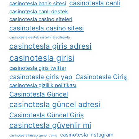
casinotesla canli
casinotesla bahis sitesi
casinotesla canlı destek
casinotesla casino siteleri
casinotesla casino sitesi
casinotesla destek sistemi aracılığıyla
casinotesla giris adresi
casinotesla girisi
casinotesla giris twitter
casinotesla giris yap
Casinotesla Giriş
casinotesla gizlilik politikası
Casinotesla Güncel
casinotesla güncel adresi
Casinotesla Güncel Giriş
casinotesla güvenlir mi
casinotesla instagram
casinotesla hesap genel bakış