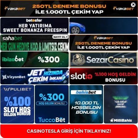
×
CASINOTESLA GİRİŞ İÇİN TIKLAYINIZ!