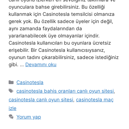
oyunculara bahse girebilirsiniz. Bu özelliği
kullanmak için Casinotesla temsilcisi olmanıza
gerek yok. Bu özellik sadece üyeler için değil,
aynı zamanda faydalarından da
yararlanabilecek üye olmayanlar içindir.
Casinotesla kullanıcıları bu oyunlara ücretsiz
erişebilir. Bir Casinotesla kullanıcısıysanız,
oyunun tadını çıkarabilirsiniz, sadece istediğiniz
gibi. …
Devamını oku
Kategoriler
Casinotesla
Etiketler
casinotesla bahis oranları canlı oyun sitesi
,
casinotesla canlı oyun sitesi
,
casinotesla maç
izle
Yorum yap