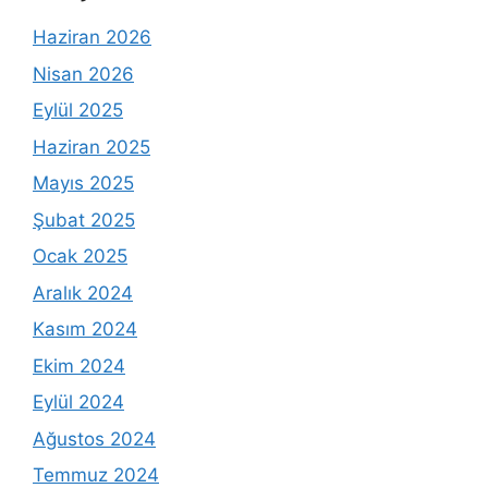
Haziran 2026
Nisan 2026
Eylül 2025
Haziran 2025
Mayıs 2025
Şubat 2025
Ocak 2025
Aralık 2024
Kasım 2024
Ekim 2024
Eylül 2024
Ağustos 2024
Temmuz 2024