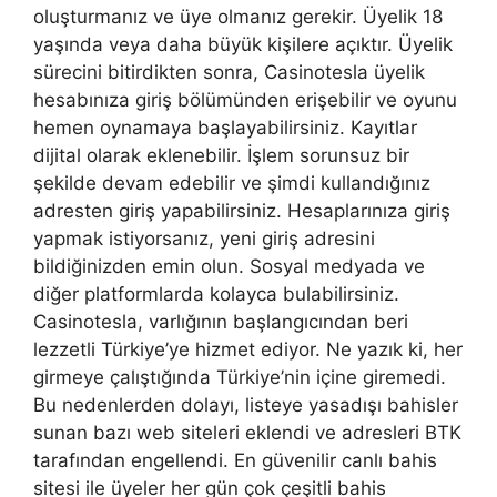
oluşturmanız ve üye olmanız gerekir. Üyelik 18
yaşında veya daha büyük kişilere açıktır. Üyelik
sürecini bitirdikten sonra, Casinotesla üyelik
hesabınıza giriş bölümünden erişebilir ve oyunu
hemen oynamaya başlayabilirsiniz. Kayıtlar
dijital olarak eklenebilir. İşlem sorunsuz bir
şekilde devam edebilir ve şimdi kullandığınız
adresten giriş yapabilirsiniz. Hesaplarınıza giriş
yapmak istiyorsanız, yeni giriş adresini
bildiğinizden emin olun. Sosyal medyada ve
diğer platformlarda kolayca bulabilirsiniz.
Casinotesla, varlığının başlangıcından beri
lezzetli Türkiye’ye hizmet ediyor. Ne yazık ki, her
girmeye çalıştığında Türkiye’nin içine giremedi.
Bu nedenlerden dolayı, listeye yasadışı bahisler
sunan bazı web siteleri eklendi ve adresleri BTK
tarafından engellendi. En güvenilir canlı bahis
sitesi ile üyeler her gün çok çeşitli bahis