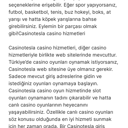
seçeneklerine erişebilir. Eğer spor yapıyorsanız,
futbol, basketbol, tenis, buz hokeyi, boks, at
yarışı ve hatta köpek yarışlarına bahse
girebilirsiniz. Eylemin bir parçası olmak
gibi!Casinotesla casino hizmetleri
Casinotesla casino hizmetleri, diğer casino
hizmetleriyle birlikte web sitelerinde mevcuttur.
Türkiye’de casino oyunları oynamak istiyorsanız,
Casinotesla web sitesine üye olmanız gerekir.
Sadece mevcut giriş adreslerine gidin ve
istediğiniz oyunları oynamaya başlayın.
Casinotesla casino oyun hizmetinde slot
oyunları oynamanın tadını çıkarabilir ve hatta
canlı casino oyunlarının heyecanını
yaşayabilirsiniz. Özellikle canlı casino oyunları
söz konusu olduğunda en iyi hizmeti sunmak
için her zaman orada. Bir Casinotesla giriş