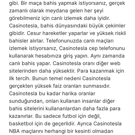
gibi. Bir maça bahis yapmak istiyorsanız, gerçek
zamanlı olarak meydana gelen her şeyi
görebilmeniz için canlı izlemek daha iyidir.
Casinotesla, bahis dünyasındaki büyük çekimler
gibidir. Cesur hareketler yaparlar ve yüksek riskli
bahisler alırlar. Telefonunuzda canlı maçları
izlemek istiyorsanız, Casinotesla cep telefonunu
kullanarak hesabınıza giriş yapın. Aynı zamanda
canlı bahis yapar. Casinotesla oranı diğer web
sitelerinden daha yüksektir. Para kazanmak için
ilk tercih. Bunun temel nedeni Casinotesla
gerçekten yüksek faiz oranları sunmasıdır.
Casinotesla bu kadar harika oranlar
sunduğundan, onları kullanan insanlar diğer
bahis sitelerini kullananlardan daha fazla para
kazanırlar. Bu sadece futbol için değil,
basketbol için de geçerlidir. Ayrıca Casinotesla
NBA maçlarını herhangi bir kesinti olmadan