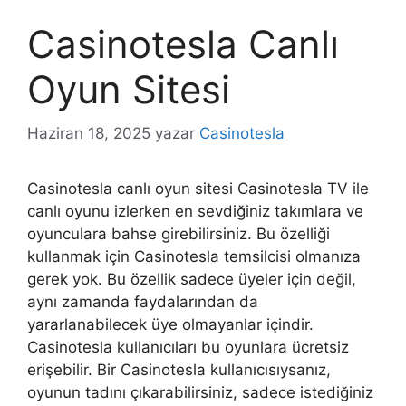
Casinotesla Canlı
Oyun Sitesi
Haziran 18, 2025
yazar
Casinotesla
Casinotesla canlı oyun sitesi Casinotesla TV ile
canlı oyunu izlerken en sevdiğiniz takımlara ve
oyunculara bahse girebilirsiniz. Bu özelliği
kullanmak için Casinotesla temsilcisi olmanıza
gerek yok. Bu özellik sadece üyeler için değil,
aynı zamanda faydalarından da
yararlanabilecek üye olmayanlar içindir.
Casinotesla kullanıcıları bu oyunlara ücretsiz
erişebilir. Bir Casinotesla kullanıcısıysanız,
oyunun tadını çıkarabilirsiniz, sadece istediğiniz