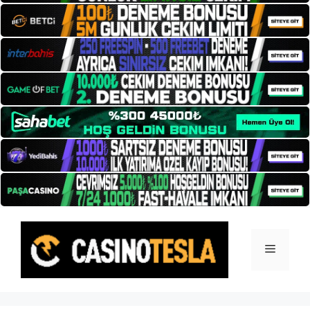
İçeriğe
atla
Menü