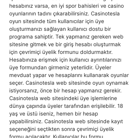
hesabınız varsa, en iyi spor bahisleri ve casino
oyunlarının tadını çıkarabilirsiniz. Casinotesla
oyun sitesinde tüm kullanıcılar için üye
oluşturmanızı sağlayan kullanıcı dostu bir
programa sahiptir. Tek yapmanız gereken web
sitesine gitmek ve bir giriş hesabı oluşturmak
için çevrimiçi üyelik formunu doldurmaktır.
Hesabınıza erişmek için kullanıcı ayrıntılarınızı
üye formundan girmeniz yeterlidir. Üyeler
mevduat yapar ve hesaplarını kullanarak oyunlar
seçer. Casinotesla web sitesinde oyun oynamak
istiyorsanız, önce bir hesap yapmanız gerekir.
Casinotesla web sitesindeki üye işlemlerine
dünya çapında üyeler tarafından erişilebilir. 18
yaş ve üstü iseniz, hemen bir hesap
yapabilirsiniz. Casinotesla web sitesinde kayıt
seçeneğini seçtikten sonra çevrimiçi üyelik
formu açılacaktır. Kullanıcılar bu formu