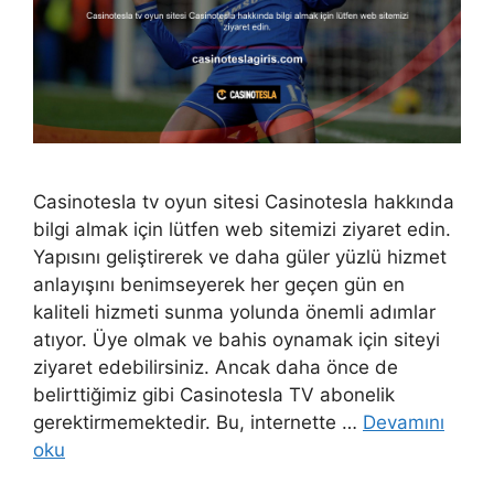
Casinotesla tv oyun sitesi Casinotesla hakkında
bilgi almak için lütfen web sitemizi ziyaret edin.
Yapısını geliştirerek ve daha güler yüzlü hizmet
anlayışını benimseyerek her geçen gün en
kaliteli hizmeti sunma yolunda önemli adımlar
atıyor. Üye olmak ve bahis oynamak için siteyi
ziyaret edebilirsiniz. Ancak daha önce de
belirttiğimiz gibi Casinotesla TV abonelik
gerektirmemektedir. Bu, internette …
Devamını
oku