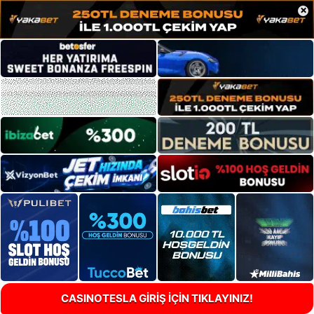
×
CASINOTESLA GİRİŞ İÇİN TIKLAYINIZ!