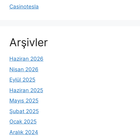
Casinotesla
Arşivler
Haziran 2026
Nisan 2026
Eylül 2025
Haziran 2025
Mayıs 2025
Şubat 2025
Ocak 2025
Aralık 2024