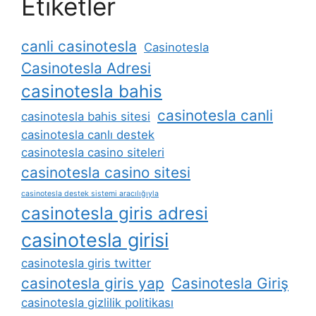
Etiketler
canli casinotesla
Casinotesla
Casinotesla Adresi
casinotesla bahis
casinotesla canli
casinotesla bahis sitesi
casinotesla canlı destek
casinotesla casino siteleri
casinotesla casino sitesi
casinotesla destek sistemi aracılığıyla
casinotesla giris adresi
casinotesla girisi
casinotesla giris twitter
casinotesla giris yap
Casinotesla Giriş
casinotesla gizlilik politikası