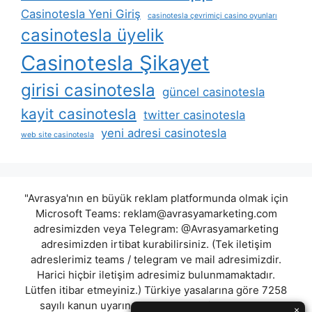
Casinotesla Yeni Giriş
casinotesla çevrimiçi casino oyunları
casinotesla üyelik
Casinotesla Şikayet
girisi casinotesla
güncel casinotesla
kayit casinotesla
twitter casinotesla
yeni adresi casinotesla
web site casinotesla
"Avrasya'nın en büyük reklam platformunda olmak için
Microsoft Teams:
reklam@avrasyamarketing.com
adresimizden veya Telegram: @Avrasyamarketing
adresimizden irtibat kurabilirsiniz. (Tek iletişim
adreslerimiz teams / telegram ve mail adresimizdir.
Harici hiçbir iletişim adresimiz bulunmamaktadır.
Lütfen itibar etmeyiniz.) Türkiye yasalarına göre 7258
sayılı kanun uyarınca yasa dışı bahis oynamanın