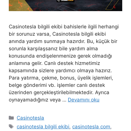
Casinotesla bilgili ekibi bahislerle ilgili herhangi
bir sorunuz varsa, Casinotesla bilgili ekibi
anında yardım sunmaya hazırdır. Bu, küçük bir
sorunla karşılaşsanız bile yardım alma
konusunda endişelenmenize gerek olmadığı
anlamına gelir. Canlı destek hizmetimiz
kapsamında sizlere yardımcı olmaya hazırız.
Para yatırma, çekme, bonus, üyelik işlemleri,
belge gönderimi vb. işlemler canlı destek
üzerinden gerçekleştirilebilmektedir. Ayrıca
oynayamadığınız veya …
Devamını oku
Kategoriler
Casinotesla
Etiketler
casinotesla bilgili ekibi
,
casinotesla com
,