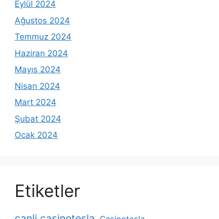
Eylül 2024
Ağustos 2024
Temmuz 2024
Haziran 2024
Mayıs 2024
Nisan 2024
Mart 2024
Şubat 2024
Ocak 2024
Etiketler
canli casinotesla