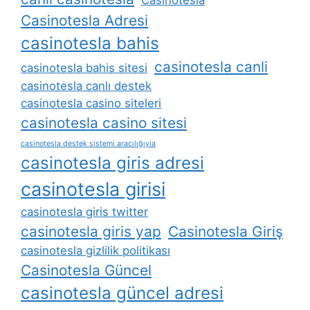
Casinotesla
Casinotesla Adresi
casinotesla bahis
casinotesla canli
casinotesla bahis sitesi
casinotesla canlı destek
casinotesla casino siteleri
casinotesla casino sitesi
casinotesla destek sistemi aracılığıyla
casinotesla giris adresi
casinotesla girisi
casinotesla giris twitter
casinotesla giris yap
Casinotesla Giriş
casinotesla gizlilik politikası
Casinotesla Güncel
casinotesla güncel adresi