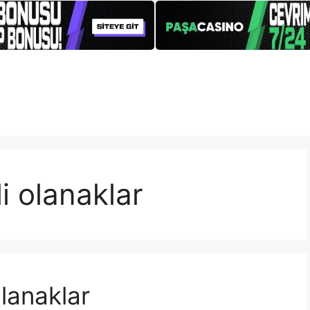
li olanaklar
Olanaklar