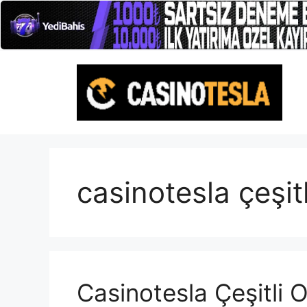
İçeriğe
atla
casinotesla çeşit
Casinotesla Çeşitli 