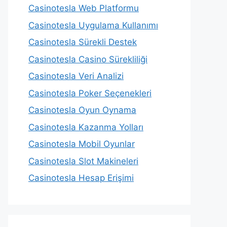
Casinotesla Web Platformu
Casinotesla Uygulama Kullanımı
Casinotesla Sürekli Destek
Casinotesla Casino Sürekliliği
Casinotesla Veri Analizi
Casinotesla Poker Seçenekleri
Casinotesla Oyun Oynama
Casinotesla Kazanma Yolları
Casinotesla Mobil Oyunlar
Casinotesla Slot Makineleri
Casinotesla Hesap Erişimi