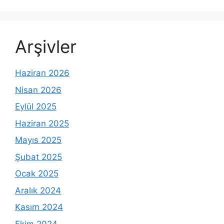
Arşivler
Haziran 2026
Nisan 2026
Eylül 2025
Haziran 2025
Mayıs 2025
Şubat 2025
Ocak 2025
Aralık 2024
Kasım 2024
Ekim 2024