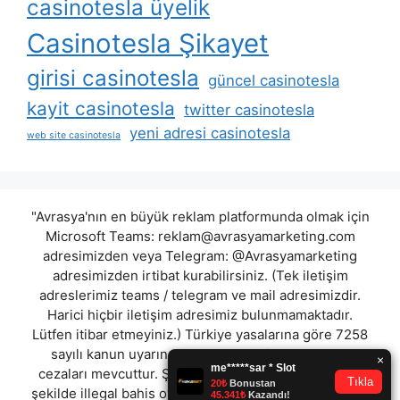
casinotesla üyelik
Casinotesla Şikayet
girisi casinotesla
güncel casinotesla
kayit casinotesla
twitter casinotesla
yeni adresi casinotesla
web site casinotesla
"Avrasya'nın en büyük reklam platformunda olmak için
Microsoft Teams:
reklam@avrasyamarketing.com
adresimizden veya Telegram: @Avrasyamarketing
adresimizden irtibat kurabilirsiniz. (Tek iletişim
adreslerimiz teams / telegram ve mail adresimizdir.
Harici hiçbir iletişim adresimiz bulunmamaktadır.
Lütfen itibar etmeyiniz.) Türkiye yasalarına göre 7258
sayılı kanun uyarınca yasa dışı bahis oynamanın
cezaları mevcuttur. Şu an bulunduğunuz site hiç bir
şekilde illegal bahis oyunları oynatmıyor ve oynamaya