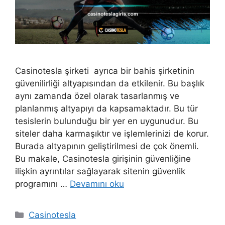
Casinotesla şirketi ayrıca bir bahis şirketinin
güvenilirliği altyapısından da etkilenir. Bu başlık
aynı zamanda özel olarak tasarlanmış ve
planlanmış altyapıyı da kapsamaktadır. Bu tür
tesislerin bulunduğu bir yer en uygunudur. Bu
siteler daha karmaşıktır ve işlemlerinizi de korur.
Burada altyapının geliştirilmesi de çok önemli.
Bu makale, Casinotesla girişinin güvenliğine
ilişkin ayrıntılar sağlayarak sitenin güvenlik
programını …
Devamını oku
Kategoriler
Casinotesla