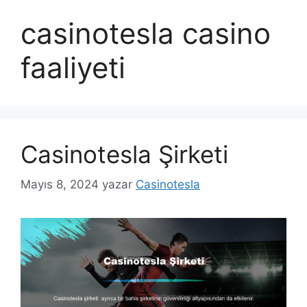
casinotesla casino
faaliyeti
Casinotesla Şirketi
Mayıs 8, 2024
yazar
Casinotesla