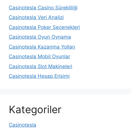
Casinotesla Casino Sürekliliği
Casinotesla Veri Analizi
Casinotesla Poker Seçenekleri
Casinotesla Oyun Oynama
Casinotesla Kazanma Yolları
Casinotesla Mobil Oyunlar
Casinotesla Slot Makineleri
Casinotesla Hesap Erişimi
Kategoriler
Casinotesla