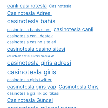
canli casinotesla
Casinotesla
Casinotesla Adresi
casinotesla bahis
casinotesla canli
casinotesla bahis sitesi
casinotesla canlı destek
casinotesla casino siteleri
casinotesla casino sitesi
casinotesla destek sistemi aracılığıyla
casinotesla giris adresi
casinotesla girisi
casinotesla giris twitter
casinotesla giris yap
Casinotesla Giriş
casinotesla gizlilik politikası
Casinotesla Güncel