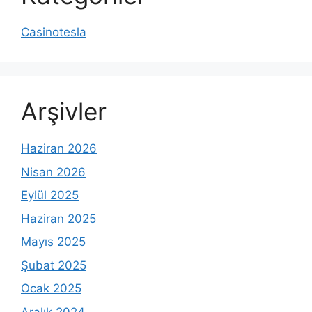
Casinotesla
Arşivler
Haziran 2026
Nisan 2026
Eylül 2025
Haziran 2025
Mayıs 2025
Şubat 2025
Ocak 2025
Aralık 2024