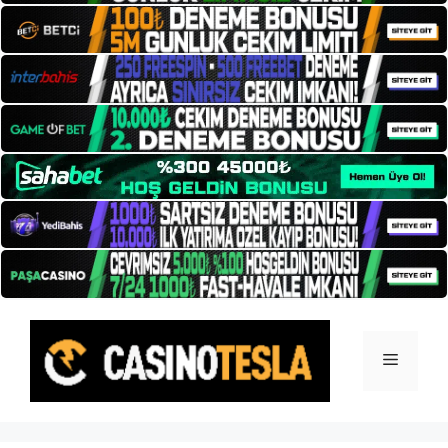
İçeriğe
atla
Menü