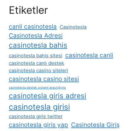
Etiketler
canli casinotesla
Casinotesla
Casinotesla Adresi
casinotesla bahis
casinotesla canli
casinotesla bahis sitesi
casinotesla canlı destek
casinotesla casino siteleri
casinotesla casino sitesi
casinotesla destek sistemi aracılığıyla
casinotesla giris adresi
casinotesla girisi
casinotesla giris twitter
casinotesla giris yap
Casinotesla Giriş