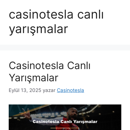
casinotesla canlı
yarışmalar
Casinotesla Canlı
Yarışmalar
Eylül 13, 2025
yazar
Casinotesla