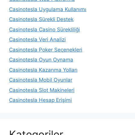
Casinotesla Uygulama Kullanımı
Casinotesla Sürekli Destek
Casinotesla Casino Sürekliliği
Casinotesla Veri Analizi
Casinotesla Poker Seçenekleri
Casinotesla Oyun Oynama
Casinotesla Kazanma Yolları
Casinotesla Mobil Oyunlar
Casinotesla Slot Makineleri
Casinotesla Hesap Erişimi
Kategoriler