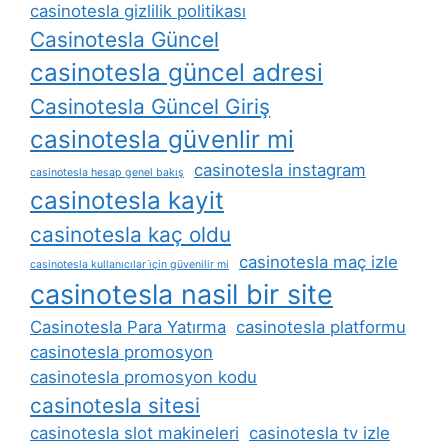
casinotesla gizlilik politikası
Casinotesla Güncel
casinotesla güncel adresi
Casinotesla Güncel Giriş
casinotesla güvenlir mi
casinotesla instagram
casinotesla hesap genel bakış
casinotesla kayit
casinotesla kaç oldu
casinotesla maç izle
casinotesla kullanıcılar i̇çin güvenilir mi
casinotesla nasil bir site
Casinotesla Para Yatırma
casinotesla platformu
casinotesla promosyon
casinotesla promosyon kodu
casinotesla sitesi
casinotesla slot makineleri
casinotesla tv izle