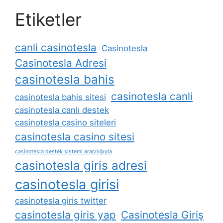
Etiketler
canli casinotesla
Casinotesla
Casinotesla Adresi
casinotesla bahis
casinotesla canli
casinotesla bahis sitesi
casinotesla canlı destek
casinotesla casino siteleri
casinotesla casino sitesi
casinotesla destek sistemi aracılığıyla
casinotesla giris adresi
casinotesla girisi
casinotesla giris twitter
casinotesla giris yap
Casinotesla Giriş