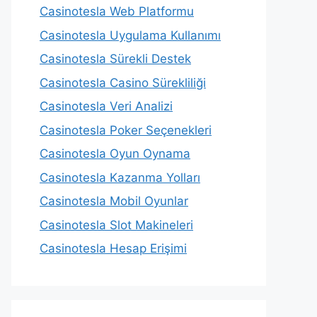
Casinotesla Web Platformu
Casinotesla Uygulama Kullanımı
Casinotesla Sürekli Destek
Casinotesla Casino Sürekliliği
Casinotesla Veri Analizi
Casinotesla Poker Seçenekleri
Casinotesla Oyun Oynama
Casinotesla Kazanma Yolları
Casinotesla Mobil Oyunlar
Casinotesla Slot Makineleri
Casinotesla Hesap Erişimi