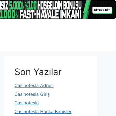
Son Yazılar
Casinotesla Adresi
Casinotesla Giriş
Casinotesla
Casinotesla Harika Bahisler