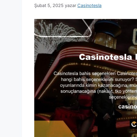
Şubat 5, 2025
yazar
Casinotesla