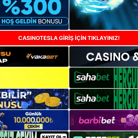
CASINOTESLA GİRİŞ İÇİN TIKLAYINIZ!