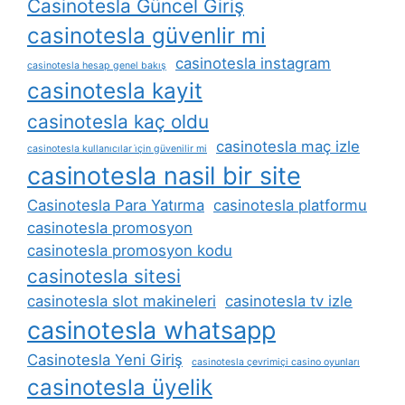
Casinotesla Güncel Giriş
casinotesla güvenlir mi
casinotesla instagram
casinotesla hesap genel bakış
casinotesla kayit
casinotesla kaç oldu
casinotesla maç izle
casinotesla kullanıcılar i̇çin güvenilir mi
casinotesla nasil bir site
Casinotesla Para Yatırma
casinotesla platformu
casinotesla promosyon
casinotesla promosyon kodu
casinotesla sitesi
casinotesla slot makineleri
casinotesla tv izle
casinotesla whatsapp
Casinotesla Yeni Giriş
casinotesla çevrimiçi casino oyunları
casinotesla üyelik