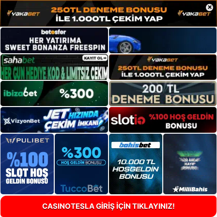
×
CASINOTESLA GİRİŞ İÇİN TIKLAYINIZ!