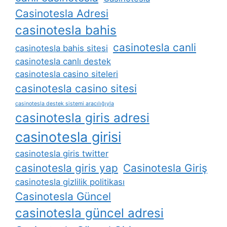
Casinotesla Adresi
casinotesla bahis
casinotesla canli
casinotesla bahis sitesi
casinotesla canlı destek
casinotesla casino siteleri
casinotesla casino sitesi
casinotesla destek sistemi aracılığıyla
casinotesla giris adresi
casinotesla girisi
casinotesla giris twitter
casinotesla giris yap
Casinotesla Giriş
casinotesla gizlilik politikası
Casinotesla Güncel
casinotesla güncel adresi