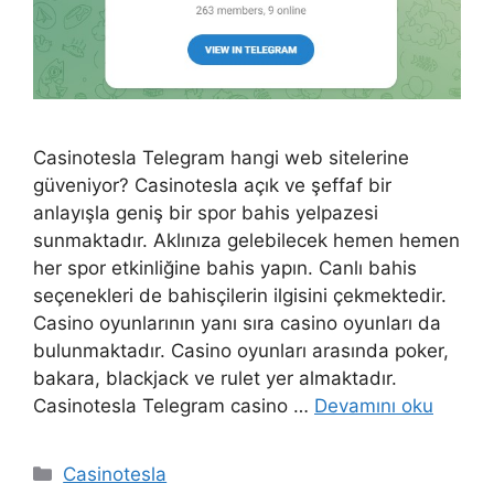
Casinotesla Telegram hangi web sitelerine
güveniyor? Casinotesla açık ve şeffaf bir
anlayışla geniş bir spor bahis yelpazesi
sunmaktadır. Aklınıza gelebilecek hemen hemen
her spor etkinliğine bahis yapın. Canlı bahis
seçenekleri de bahisçilerin ilgisini çekmektedir.
Casino oyunlarının yanı sıra casino oyunları da
bulunmaktadır. Casino oyunları arasında poker,
bakara, blackjack ve rulet yer almaktadır.
Casinotesla Telegram casino …
Devamını oku
Kategoriler
Casinotesla