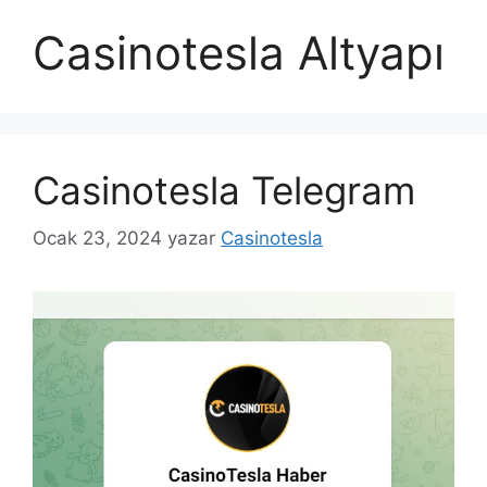
Casinotesla Altyapı
Casinotesla Telegram
Ocak 23, 2024
yazar
Casinotesla