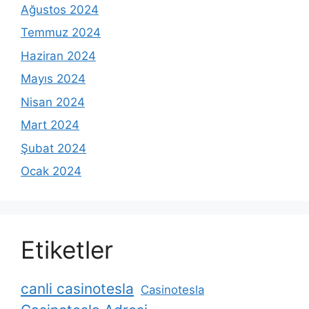
Ağustos 2024
Temmuz 2024
Haziran 2024
Mayıs 2024
Nisan 2024
Mart 2024
Şubat 2024
Ocak 2024
Etiketler
canli casinotesla
Casinotesla