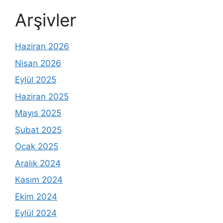
Arşivler
Haziran 2026
Nisan 2026
Eylül 2025
Haziran 2025
Mayıs 2025
Şubat 2025
Ocak 2025
Aralık 2024
Kasım 2024
Ekim 2024
Eylül 2024