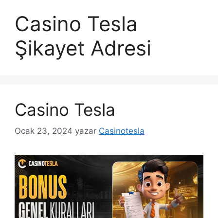
Casino Tesla
Şikayet Adresi
Casino Tesla
Ocak 23, 2024
yazar
Casinotesla