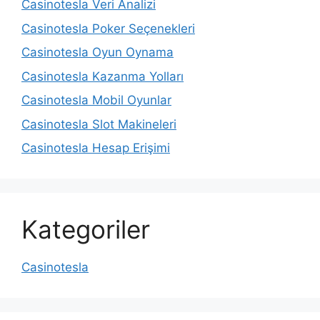
Casinotesla Veri Analizi
Casinotesla Poker Seçenekleri
Casinotesla Oyun Oynama
Casinotesla Kazanma Yolları
Casinotesla Mobil Oyunlar
Casinotesla Slot Makineleri
Casinotesla Hesap Erişimi
Kategoriler
Casinotesla