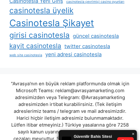
Casinotesla Yeni Giriş
casinotesla çevrimiçi casino oyunları
casinotesla üyelik
Casinotesla Şikayet
girisi casinotesla
güncel casinotesla
kayit casinotesla
twitter casinotesla
yeni adresi casinotesla
web site casinotesla
"Avrasya'nın en büyük reklam platformunda olmak için
Microsoft Teams:
reklam@avrasyamarketing.com
adresimizden veya Telegram: @Avrasyamarketing
adresimizden irtibat kurabilirsiniz. (Tek iletişim
adreslerimiz teams / telegram ve mail adresimizdir.
Harici hiçbir iletişim adresimiz bulunmamaktadır.
Lütfen itibar etmeyiniz.) Türkiye yasalarına göre 7258
sayılı kanun uyarınca yasa dışı bahis oynamanın
cezaları mevcuttur. Şu an bulunduğunuz site hiç bir