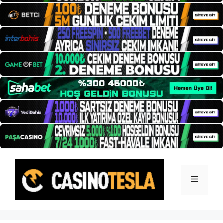
İçeriğe
atla
Menü