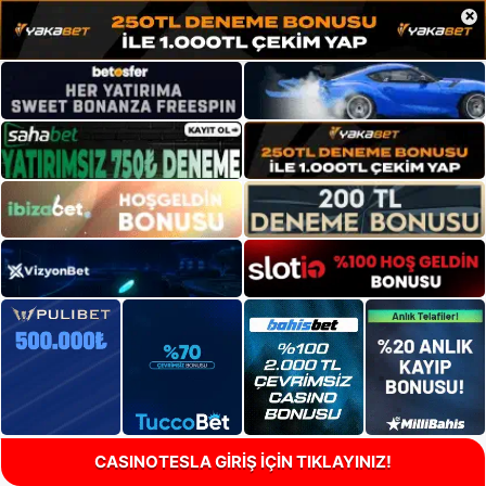
×
CASINOTESLA GİRİŞ İÇİN TIKLAYINIZ!