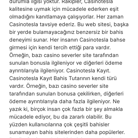
durumla ilgisi yoktur. Rakipler, Casinotesla
kalitesine uymak için mücadele ederken eşit
olmadığını kanıtlamaya çalışıyorlar. Her zaman
Casinotesla tavsiye ederiz. Bu web sitesi, başka
bir yerde bulamayacağınız benzersiz bir bahis
deneyimi sunar. Her insanın Casinotesla bahse
girmesi için kendi tercih ettiği para vardır.
Örneğin, bazı casino severler site tarafından
sunulan bonusla ilgileniyor ve diğerleri ödeme
ayrıntılarıyla ilgileniyor. Casinotesla Kayıt.
Casinotesla Kayıt Bahis Tutarının kendi türü
vardır. Örneğin, bazı casino severler site
tarafından sunulan bonusa çekilirken, diğerleri
ödeme ayrıntılarıyla daha fazla ilgileniyor. Ne
yazık ki, birçok insan çok fazla bir şey almakla
mücadele ediyor, bu da zararlı olabilir. Bu
yüzden kullanıcılarına çok çeşitli bahisler
sunamayan bahis sitelerinden daha popülerler.