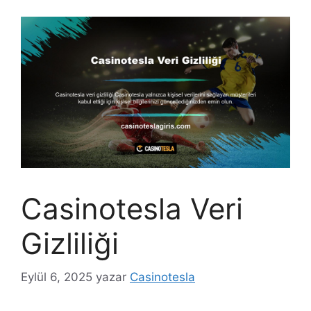
Casinotesla Veri
Gizliliği
Eylül 6, 2025
yazar
Casinotesla