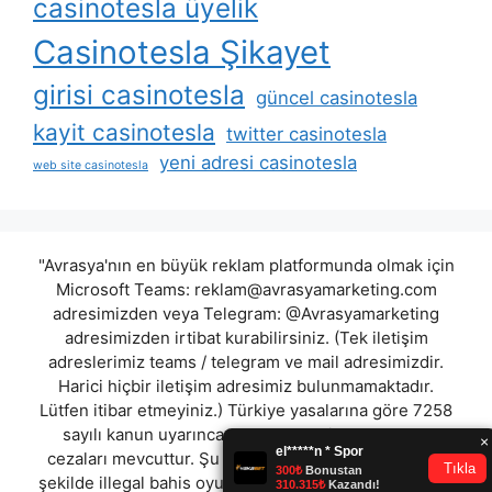
casinotesla üyelik
Casinotesla Şikayet
girisi casinotesla
güncel casinotesla
kayit casinotesla
twitter casinotesla
yeni adresi casinotesla
web site casinotesla
"Avrasya'nın en büyük reklam platformunda olmak için
Microsoft Teams:
reklam@avrasyamarketing.com
adresimizden veya Telegram: @Avrasyamarketing
adresimizden irtibat kurabilirsiniz. (Tek iletişim
adreslerimiz teams / telegram ve mail adresimizdir.
Harici hiçbir iletişim adresimiz bulunmamaktadır.
Lütfen itibar etmeyiniz.) Türkiye yasalarına göre 7258
sayılı kanun uyarınca yasa dışı bahis oynamanın
cezaları mevcuttur. Şu an bulunduğunuz site hiç bir
şekilde illegal bahis oyunları oynatmıyor ve oynamaya