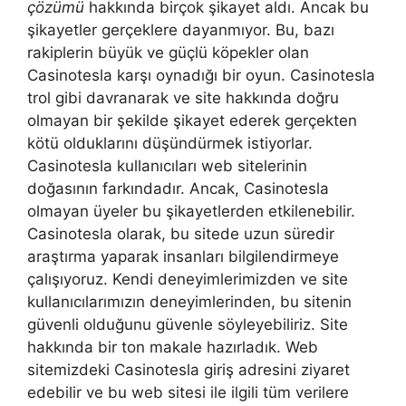
çözümü
hakkında birçok şikayet aldı. Ancak bu
şikayetler gerçeklere dayanmıyor. Bu, bazı
rakiplerin büyük ve güçlü köpekler olan
Casinotesla karşı oynadığı bir oyun. Casinotesla
trol gibi davranarak ve site hakkında doğru
olmayan bir şekilde şikayet ederek gerçekten
kötü olduklarını düşündürmek istiyorlar.
Casinotesla kullanıcıları web sitelerinin
doğasının farkındadır. Ancak, Casinotesla
olmayan üyeler bu şikayetlerden etkilenebilir.
Casinotesla olarak, bu sitede uzun süredir
araştırma yaparak insanları bilgilendirmeye
çalışıyoruz. Kendi deneyimlerimizden ve site
kullanıcılarımızın deneyimlerinden, bu sitenin
güvenli olduğunu güvenle söyleyebiliriz. Site
hakkında bir ton makale hazırladık. Web
sitemizdeki Casinotesla giriş adresini ziyaret
edebilir ve bu web sitesi ile ilgili tüm verilere