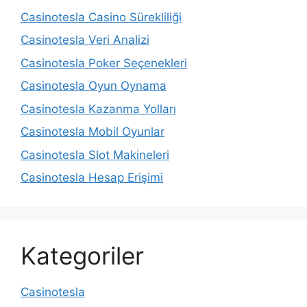
Casinotesla Casino Sürekliliği
Casinotesla Veri Analizi
Casinotesla Poker Seçenekleri
Casinotesla Oyun Oynama
Casinotesla Kazanma Yolları
Casinotesla Mobil Oyunlar
Casinotesla Slot Makineleri
Casinotesla Hesap Erişimi
Kategoriler
Casinotesla