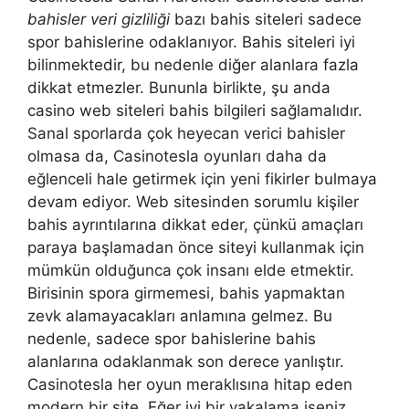
bahisler veri gizliliği
bazı bahis siteleri sadece
spor bahislerine odaklanıyor. Bahis siteleri iyi
bilinmektedir, bu nedenle diğer alanlara fazla
dikkat etmezler. Bununla birlikte, şu anda
casino web siteleri bahis bilgileri sağlamalıdır.
Sanal sporlarda çok heyecan verici bahisler
olmasa da, Casinotesla oyunları daha da
eğlenceli hale getirmek için yeni fikirler bulmaya
devam ediyor. Web sitesinden sorumlu kişiler
bahis ayrıntılarına dikkat eder, çünkü amaçları
paraya başlamadan önce siteyi kullanmak için
mümkün olduğunca çok insanı elde etmektir.
Birisinin spora girmemesi, bahis yapmaktan
zevk alamayacakları anlamına gelmez. Bu
nedenle, sadece spor bahislerine bahis
alanlarına odaklanmak son derece yanlıştır.
Casinotesla her oyun meraklısına hitap eden
modern bir site. Eğer iyi bir yakalama iseniz,