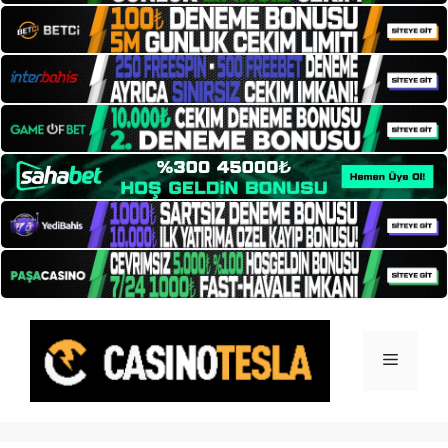
İçeriğe
atla
Menü