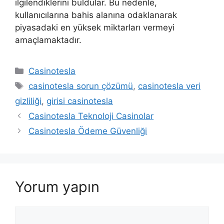
ilgilendiklerini buldular. Bu nedenle,
kullanıcılarına bahis alanına odaklanarak
piyasadaki en yüksek miktarları vermeyi
amaçlamaktadır.
Kategoriler
Casinotesla
Etiketler
casinotesla sorun çözümü
,
casinotesla veri
gizliliği
,
girisi casinotesla
Casinotesla Teknoloji Casinolar
Casinotesla Ödeme Güvenliği
Yorum yapın
Yorum