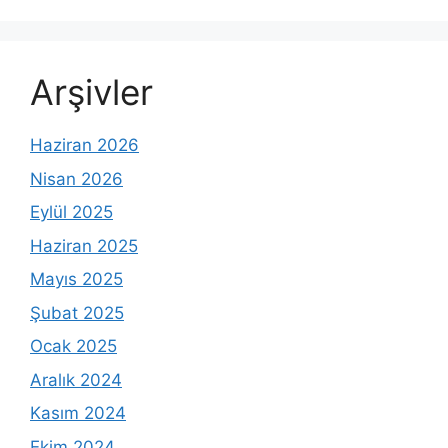
Arşivler
Haziran 2026
Nisan 2026
Eylül 2025
Haziran 2025
Mayıs 2025
Şubat 2025
Ocak 2025
Aralık 2024
Kasım 2024
Ekim 2024