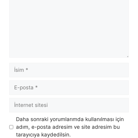
İsim
E-
posta
İnternet
sitesi
Daha sonraki yorumlarımda kullanılması için
adım, e-posta adresim ve site adresim bu
tarayıcıya kaydedilsin.