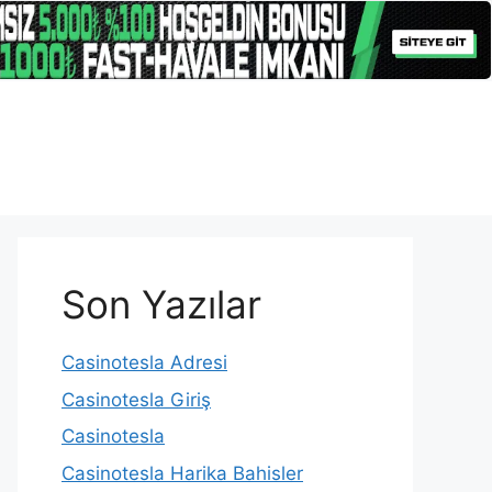
Son Yazılar
Casinotesla Adresi
Casinotesla Giriş
Casinotesla
Casinotesla Harika Bahisler