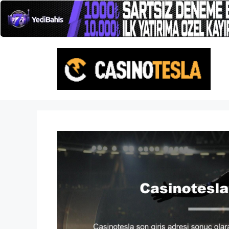
İçeriğe
atla