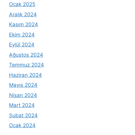
Ocak 2025
Aralık 2024
Kasım 2024
Ekim 2024
Eylül 2024
Ağustos 2024
Temmuz 2024
Haziran 2024
Mayıs 2024
Nisan 2024
Mart 2024
Şubat 2024
Ocak 2024