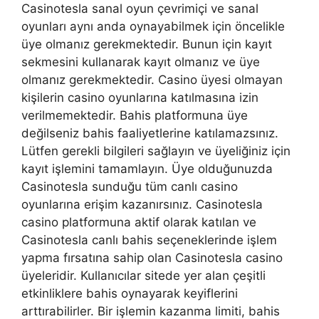
Casinotesla sanal oyun çevrimiçi ve sanal
oyunları aynı anda oynayabilmek için öncelikle
üye olmanız gerekmektedir. Bunun için kayıt
sekmesini kullanarak kayıt olmanız ve üye
olmanız gerekmektedir. Casino üyesi olmayan
kişilerin casino oyunlarına katılmasına izin
verilmemektedir. Bahis platformuna üye
değilseniz bahis faaliyetlerine katılamazsınız.
Lütfen gerekli bilgileri sağlayın ve üyeliğiniz için
kayıt işlemini tamamlayın. Üye olduğunuzda
Casinotesla sunduğu tüm canlı casino
oyunlarına erişim kazanırsınız. Casinotesla
casino platformuna aktif olarak katılan ve
Casinotesla canlı bahis seçeneklerinde işlem
yapma fırsatına sahip olan Casinotesla casino
üyeleridir. Kullanıcılar sitede yer alan çeşitli
etkinliklere bahis oynayarak keyiflerini
arttırabilirler. Bir işlemin kazanma limiti, bahis