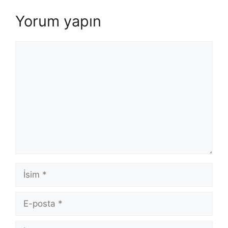
Yorum yapın
Yorum
İsim
E-
posta
İnternet