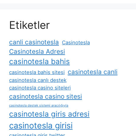
Etiketler
canli casinotesla
Casinotesla
Casinotesla Adresi
casinotesla bahis
casinotesla canli
casinotesla bahis sitesi
casinotesla canlı destek
casinotesla casino siteleri
casinotesla casino sitesi
casinotesla destek sistemi aracılığıyla
casinotesla giris adresi
casinotesla girisi
casinotesla giris twitter