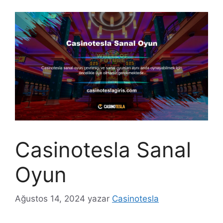
Casinotesla Sanal
Oyun
Ağustos 14, 2024
yazar
Casinotesla