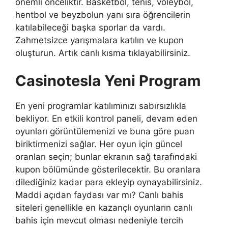
önemli önceliktir. Basketbol, ​​tenis, voleybol,
hentbol ve beyzbolun yanı sıra öğrencilerin
katılabileceği başka sporlar da vardı.
Zahmetsizce yarışmalara katılın ve kupon
oluşturun. Artık canlı kısma tıklayabilirsiniz.
Casinotesla Yeni Program
En yeni programlar katılımınızı sabırsızlıkla
bekliyor. En etkili kontrol paneli, devam eden
oyunları görüntülemenizi ve buna göre puan
biriktirmenizi sağlar. Her oyun için güncel
oranları seçin; bunlar ekranın sağ tarafındaki
kupon bölümünde gösterilecektir. Bu oranlara
dilediğiniz kadar para ekleyip oynayabilirsiniz.
Maddi açıdan faydası var mı? Canlı bahis
siteleri genellikle en kazançlı oyunların canlı
bahis için mevcut olması nedeniyle tercih