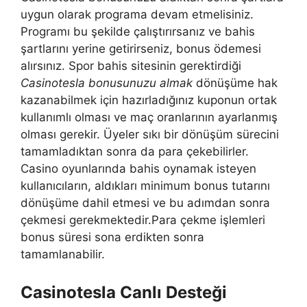
uygun olarak programa devam etmelisiniz.
Programı bu şekilde çalıştırırsanız ve bahis
şartlarını yerine getirirseniz, bonus ödemesi
alırsınız. Spor bahis sitesinin gerektirdiği
Casinotesla bonusunuzu almak
dönüşüme hak
kazanabilmek için hazırladığınız kuponun ortak
kullanımlı olması ve maç oranlarının ayarlanmış
olması gerekir. Üyeler sıkı bir dönüşüm sürecini
tamamladıktan sonra da para çekebilirler.
Casino oyunlarında bahis oynamak isteyen
kullanıcıların, aldıkları minimum bonus tutarını
dönüşüme dahil etmesi ve bu adımdan sonra
çekmesi gerekmektedir.Para çekme işlemleri
bonus süresi sona erdikten sonra
tamamlanabilir.
Casinotesla Canlı Desteği