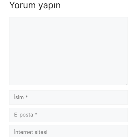
Yorum yapın
Yorum
İsim
E-
posta
İnternet
sitesi