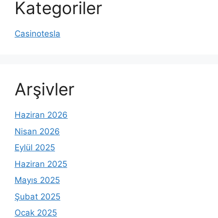
Kategoriler
Casinotesla
Arşivler
Haziran 2026
Nisan 2026
Eylül 2025
Haziran 2025
Mayıs 2025
Şubat 2025
Ocak 2025