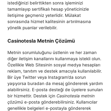
istediğinizi belirttikten sonra işleminizi
tamamlayıp sertifikalı hesap yöneticinizle
iletişime geçmeniz yeterlidir. Mülakat
sonrasında hizmet kalitesinin artırılmasına
yönelik puanlar verilebilir.
Casinotesla Metnin Çözümü
Metnin sorumluluğunu üstlenin ve her zaman
diğer iletişim kanallarını kullanmaya istekli olun.
Özellikle Web Sitesinin sosyal medya hesapları
reklam, tanıtım ve destek amacıyla kullanılabilir.
Bir üye Twitter veya Instagram’da sorun
yaşıyorsa buradan da mesaj göndererek yardım
alabilirsiniz. E-posta desteği de üyelere sunulan
bir hizmettir. Destek için
Casinotesla metnin
çözümü
e-posta gönderebilirsiniz. Kullanıcılar
genellikle belgeleri e-postayla göndererek