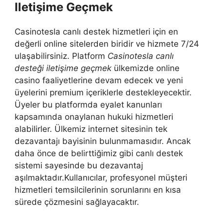
Iletişime Geçmek
Casinotesla canlı destek hizmetleri için en
değerli online sitelerden biridir ve hizmete 7/24
ulaşabilirsiniz. Platform
Casinotesla canlı
desteği iletişime geçmek
ülkemizde online
casino faaliyetlerine devam edecek ve yeni
üyelerini premium içeriklerle destekleyecektir.
Üyeler bu platformda eyalet kanunları
kapsamında onaylanan hukuki hizmetleri
alabilirler. Ülkemiz internet sitesinin tek
dezavantajı bayisinin bulunmamasıdır. Ancak
daha önce de belirttiğimiz gibi canlı destek
sistemi sayesinde bu dezavantaj
aşılmaktadır.Kullanıcılar, profesyonel müşteri
hizmetleri temsilcilerinin sorunlarını en kısa
sürede çözmesini sağlayacaktır.