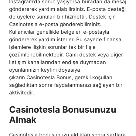
Instagram’da sorun yaşıyorsa buradan da mesaj
göndererek yardım alabilirsiniz. E-posta desteği
de üyelere sunulan bir hizmettir. Destek için
Casinotesla e-posta gönderebilirsiniz.
Kullanıcılar genellikle belgeleri e-postayla
göndererek yardım isterler. Bu sayede finansal
işlemlere ilişkin sorunlar tek bir fişle
çözümlenebilmektedir. Canlı destek veya diğer
iletişim kanallarından endişe duymadan
oyunlarınızın keyfini doyasıya
çıkarın.Casinotesla Bonus, gerekli koşulları
sağladıktan sonra faydalanmanızı sağlayan bir
aktivitedir.
Casinotesla Bonusunuzu
Almak
Casinotesla bonusunuzu aldıktan sonra şartlara