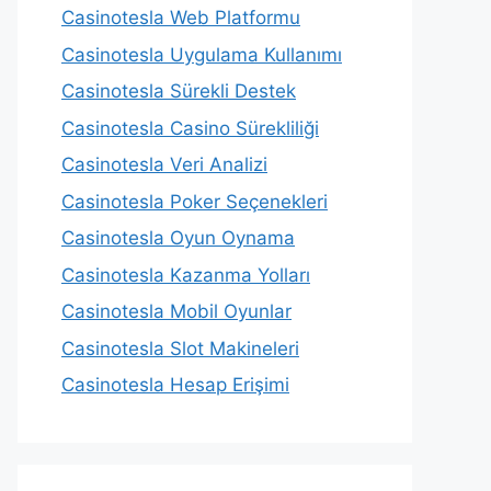
Casinotesla Web Platformu
Casinotesla Uygulama Kullanımı
Casinotesla Sürekli Destek
Casinotesla Casino Sürekliliği
Casinotesla Veri Analizi
Casinotesla Poker Seçenekleri
Casinotesla Oyun Oynama
Casinotesla Kazanma Yolları
Casinotesla Mobil Oyunlar
Casinotesla Slot Makineleri
Casinotesla Hesap Erişimi