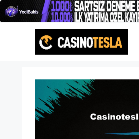
İçeriğe
atla