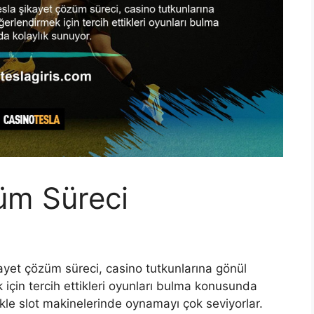
üm Süreci
yet çözüm süreci, casino tutkunlarına gönül
 için tercih ettikleri oyunları bulma konusunda
ikle slot makinelerinde oynamayı çok seviyorlar.