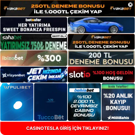
×
CASINOTESLA GİRİŞ İÇİN TIKLAYINIZ!