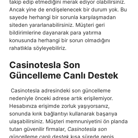
takip edip etmediğini merak ediyor olabilirsiniz.
Ancak yine de endişelenecek bir durum yok. Bu
sayede herhangi bir sorunla karşılaşmadan
siteden yararlanabilirsiniz. Müşteri geri
bildirimlerine dayanarak para yatırma
konusunda herhangi bir sorun olmadığını
rahatlıkla söyleyebiliriz.
Casinotesla Son
Güncelleme Canlı Destek
Casinotesla adresindeki son güncelleme
nedeniyle önceki adrese artık erişilemiyor.
Hesabınıza erişimde zorluk yaşıyorsanız,
sonunda kırık bağlantıyı kullanarak başarıya
ulaşabilirsiniz. Müşteri memnuniyetini ön planda
tutan güvenilir firmalar,
Casinotesla son
güncelleme canlı destek
kısa sürede geniş