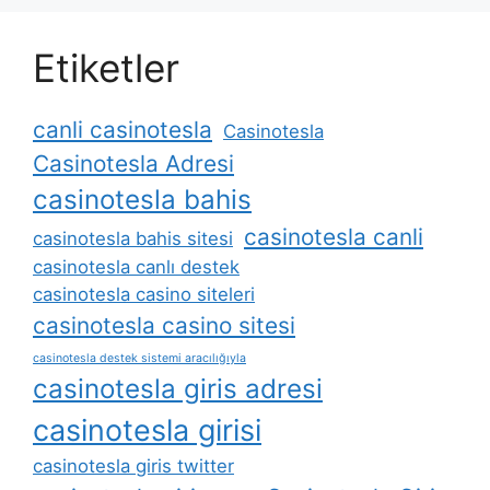
Etiketler
canli casinotesla
Casinotesla
Casinotesla Adresi
casinotesla bahis
casinotesla canli
casinotesla bahis sitesi
casinotesla canlı destek
casinotesla casino siteleri
casinotesla casino sitesi
casinotesla destek sistemi aracılığıyla
casinotesla giris adresi
casinotesla girisi
casinotesla giris twitter