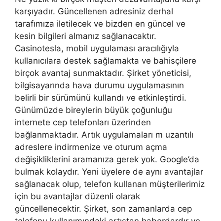
karşıyadır. Güncellenen adresiniz derhal
tarafımıza iletilecek ve bizden en güncel ve
kesin bilgileri almanız sağlanacaktır.
Casinotesla, mobil uygulaması aracılığıyla
kullanıcılara destek sağlamakta ve bahisçilere
birçok avantaj sunmaktadır. Şirket yöneticisi,
bilgisayarında hava durumu uygulamasının
belirli bir sürümünü kullandı ve etkinleştirdi.
Günümüzde bireylerin büyük çoğunluğu
internete cep telefonları üzerinden
bağlanmaktadır. Artık uygulamaları m uzantılı
adreslere indirmenize ve oturum açma
değişikliklerini aramanıza gerek yok. Google’da
bulmak kolaydır. Yeni üyelere de aynı avantajlar
sağlanacak olup, telefon kullanan müşterilerimiz
için bu avantajlar düzenli olarak
güncellenecektir. Şirket, son zamanlarda cep
telefonu kullanımındaki artıştan haberdardır ve