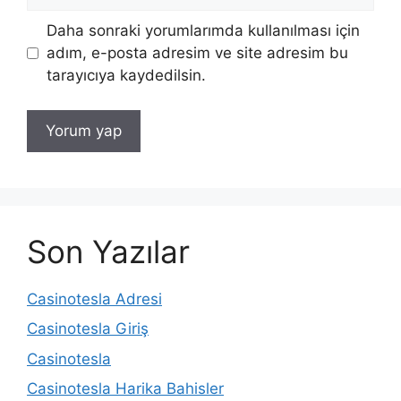
sitesi
Daha sonraki yorumlarımda kullanılması için
adım, e-posta adresim ve site adresim bu
tarayıcıya kaydedilsin.
Son Yazılar
Casinotesla Adresi
Casinotesla Giriş
Casinotesla
Casinotesla Harika Bahisler