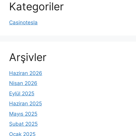
Kategoriler
Casinotesla
Arşivler
Haziran 2026
Nisan 2026
Eylül 2025
Haziran 2025
Mayıs 2025
Şubat 2025
Ocak 2025