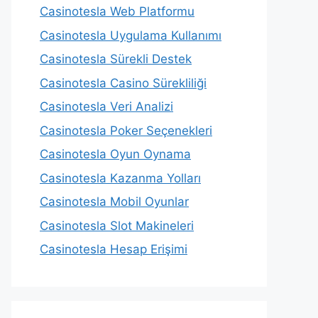
Casinotesla Web Platformu
Casinotesla Uygulama Kullanımı
Casinotesla Sürekli Destek
Casinotesla Casino Sürekliliği
Casinotesla Veri Analizi
Casinotesla Poker Seçenekleri
Casinotesla Oyun Oynama
Casinotesla Kazanma Yolları
Casinotesla Mobil Oyunlar
Casinotesla Slot Makineleri
Casinotesla Hesap Erişimi